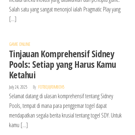
Salah satu yang sangat menonjol ialah Pragmatic Play yang
[…]
GAME ONLINE
Tinjauan Komprehensif Sidney
Pools: Setiap yang Harus Kamu
Ketahui
July 24, 2025
By
FOT8EJXJF0M8OV5
Selamat datang di ulasan komprehensif tentang Sidney
Pools, tempat di mana para penggemar togel dapat
mendapatkan segala berita krusial tentang togel SDY. Untuk
kamu […]