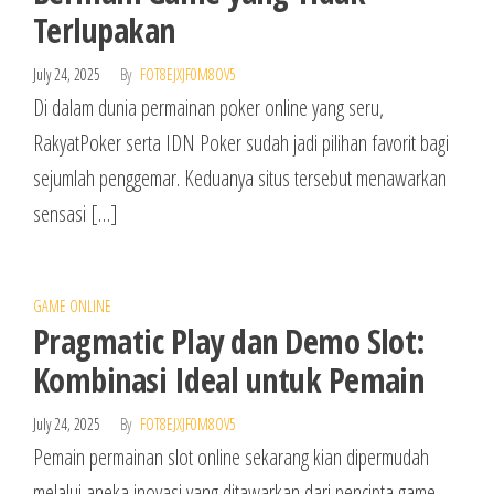
Terlupakan
July 24, 2025
By
FOT8EJXJF0M8OV5
Di dalam dunia permainan poker online yang seru,
RakyatPoker serta IDN Poker sudah jadi pilihan favorit bagi
sejumlah penggemar. Keduanya situs tersebut menawarkan
sensasi […]
GAME ONLINE
Pragmatic Play dan Demo Slot:
Kombinasi Ideal untuk Pemain
July 24, 2025
By
FOT8EJXJF0M8OV5
Pemain permainan slot online sekarang kian dipermudah
melalui aneka inovasi yang ditawarkan dari pencipta game.