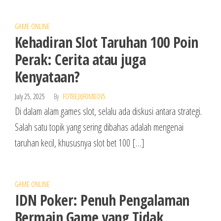
GAME ONLINE
Kehadiran Slot Taruhan 100 Poin
Perak: Cerita atau juga
Kenyataan?
July 25, 2025
By
FOT8EJXJF0M8OV5
Di dalam alam games slot, selalu ada diskusi antara strategi.
Salah satu topik yang sering dibahas adalah mengenai
taruhan kecil, khususnya slot bet 100 […]
GAME ONLINE
IDN Poker: Penuh Pengalaman
Bermain Game yang Tidak