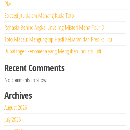
Pkv
Strategi Jitu dalam Menang Kuda Toto
Rahasia Behind Angka: Unveiling Misteri Maha Four D
Toto Macau: Mengungkap Hasil Keluaran dan Prediksi Jitu
Bupatitogel: Fenomena yang Mengubah Industri Judi
Recent Comments
No comments to show.
Archives
August 2026
July 2026