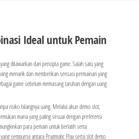
inasi Ideal untuk Pemain
yang ditawarkan dari pencipta game. Salah satu yang
t yang menarik dan memberikan sensasi permainan yang
 berbagai game sebelum memasang taruhan dengan uang
npa risiko hilangnya uang. Melalui akun demo slot,
nemukan mana yang paling sesuai dengan preferensi
mungkinkan para pemain untuk berlatih serta
 yang sempurna antara Pragmatic Play serta slot demo