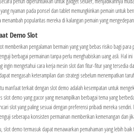
secara penuh diperuntukkan untuk gadget seluler, menjadikannya muda
 yang nyaman pada ponsel dan tablet memungkinkan pemain untuk berm
a menambah popularitas mereka di kalangan pemain yang mengedepa
at Demo Slot
ot memberikan pengalaman bermain yang yang bebas risiko bagi para
nguji berbagai permainan tanpa perlu menghabiskan uang asli. Hal in
g ingin mengetahui cara kerja mesin slot dan fitur-fitur yang tersedia d
dapat mengasah keterampilan dan strategi sebelum menempatkan taruh
atu manfaat terkait dengan slot demo adalah kesempatan untuk mengek
s slot demo yang gacor yang menampilkan berbagai tema yang berbeda 
cari slot yang paling sesuai dengan preferensi pribadi mereka sendiri
enguji seberapa konsisten permainan memberikan kemenangan dan jika
tu, slot demo termasuk dapat menawarkan pemahaman yang lebih baik tent