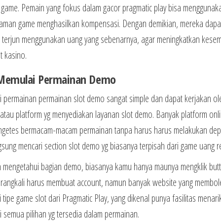
ap game. Pemain yang fokus dalam gacor pragmatic play bisa mengguna
aman game menghasilkan kompensasi. Dengan demikian, mereka dapat m
 terjun menggunakan uang yang sebenarnya, agar meningkatkan kesem
t kasino.
Memulai Permainan Demo
 permainan permainan slot demo sangat simple dan dapat kerjakan ol
atau platform yg menyediakan layanan slot demo. Banyak platform onl
ngetes bermacam-macam permainan tanpa harus harus melakukan depo
gsung mencari section slot demo yg biasanya terpisah dari game uang re
 mengetahui bagian demo, biasanya kamu hanya maunya mengklik butto
rangkali harus membuat account, namun banyak website yang membole
 tipe game slot dari Pragmatic Play, yang dikenal punya fasilitas men
 semua pilihan yg tersedia dalam permainan.