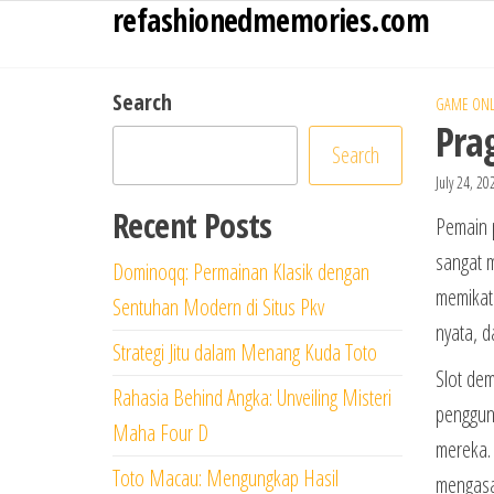
refashionedmemories.com
Skip
to
the
Search
GAME ONL
content
Pra
Search
July 24, 2
Recent Posts
Pemain p
sangat m
Dominoqq: Permainan Klasik dengan
memikat
Sentuhan Modern di Situs Pkv
nyata, d
Strategi Jitu dalam Menang Kuda Toto
Slot dem
Rahasia Behind Angka: Unveiling Misteri
penggun
Maha Four D
mereka. 
Toto Macau: Mengungkap Hasil
mengasah