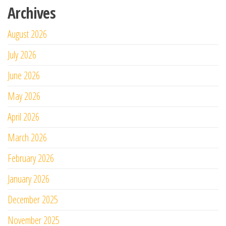
Archives
August 2026
July 2026
June 2026
May 2026
April 2026
March 2026
February 2026
January 2026
December 2025
November 2025