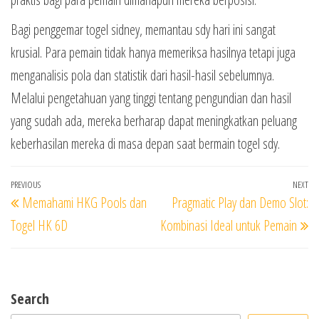
Bagi penggemar togel sidney, memantau sdy hari ini sangat
krusial. Para pemain tidak hanya memeriksa hasilnya tetapi juga
menganalisis pola dan statistik dari hasil-hasil sebelumnya.
Melalui pengetahuan yang tinggi tentang pengundian dan hasil
yang sudah ada, mereka berharap dapat meningkatkan peluang
keberhasilan mereka di masa depan saat bermain togel sdy.
Post
Previous
PREVIOUS
NEXT
Ne
Memahami HKG Pools dan
Pragmatic Play dan Demo Slot:
navigation
Post
Po
Togel HK 6D
Kombinasi Ideal untuk Pemain
Search