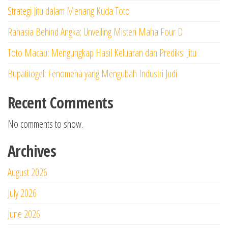
Strategi Jitu dalam Menang Kuda Toto
Rahasia Behind Angka: Unveiling Misteri Maha Four D
Toto Macau: Mengungkap Hasil Keluaran dan Prediksi Jitu
Bupatitogel: Fenomena yang Mengubah Industri Judi
Recent Comments
No comments to show.
Archives
August 2026
July 2026
June 2026