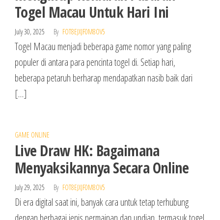
Togel Macau Untuk Hari Ini
July 30, 2025
By
FOT8EJXJF0M8OV5
Togel Macau menjadi beberapa game nomor yang paling
populer di antara para pencinta togel di. Setiap hari,
beberapa petaruh berharap mendapatkan nasib baik dari
[…]
GAME ONLINE
Live Draw HK: Bagaimana
Menyaksikannya Secara Online
July 29, 2025
By
FOT8EJXJF0M8OV5
Di era digital saat ini, banyak cara untuk tetap terhubung
dengan berbagai jenis permainan dan undian, termasuk togel