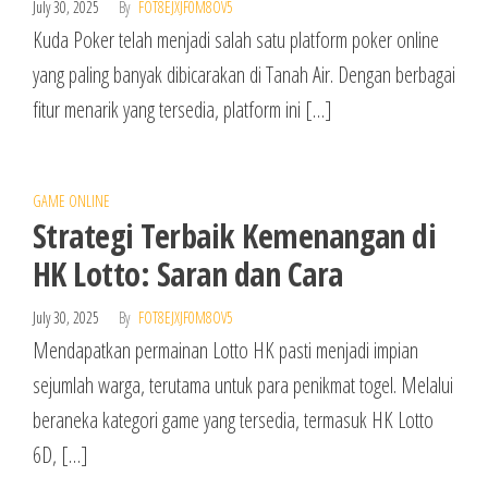
July 30, 2025
By
FOT8EJXJF0M8OV5
Kuda Poker telah menjadi salah satu platform poker online
yang paling banyak dibicarakan di Tanah Air. Dengan berbagai
fitur menarik yang tersedia, platform ini […]
GAME ONLINE
Strategi Terbaik Kemenangan di
HK Lotto: Saran dan Cara
July 30, 2025
By
FOT8EJXJF0M8OV5
Mendapatkan permainan Lotto HK pasti menjadi impian
sejumlah warga, terutama untuk para penikmat togel. Melalui
beraneka kategori game yang tersedia, termasuk HK Lotto
6D, […]