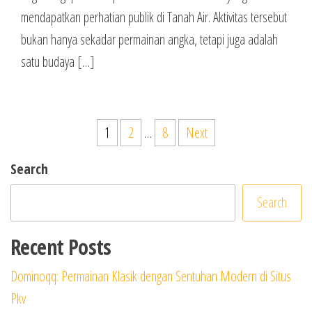
mendapatkan perhatian publik di Tanah Air. Aktivitas tersebut
bukan hanya sekadar permainan angka, tetapi juga adalah
satu budaya […]
Posts
1
2
…
8
Next
pagination
Search
Search
Recent Posts
Dominoqq: Permainan Klasik dengan Sentuhan Modern di Situs
Pkv