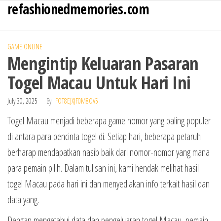
refashionedmemories.com
Skip
to
the
GAME ONLINE
content
Mengintip Keluaran Pasaran
Togel Macau Untuk Hari Ini
July 30, 2025
By
FOT8EJXJF0M8OV5
Togel Macau menjadi beberapa game nomor yang paling populer
di antara para pencinta togel di. Setiap hari, beberapa petaruh
berharap mendapatkan nasib baik dari nomor-nomor yang mana
para pemain pilih. Dalam tulisan ini, kami hendak melihat hasil
togel Macau pada hari ini dan menyediakan info terkait hasil dan
data yang.
Dengan mengetahui data dan pengeluaran togel Macau, pemain