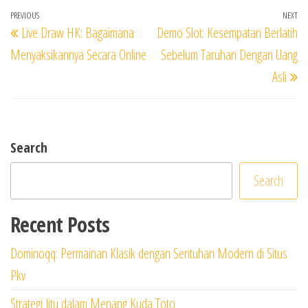
Post
Previous
PREVIOUS
NEXT
Ne
Live Draw HK: Bagaimana
Demo Slot: Kesempatan Berlatih
navigation
Post
Po
Menyaksikannya Secara Online
Sebelum Taruhan Dengan Uang
Asli
Search
Search
Recent Posts
Dominoqq: Permainan Klasik dengan Sentuhan Modern di Situs
Pkv
Strategi Jitu dalam Menang Kuda Toto