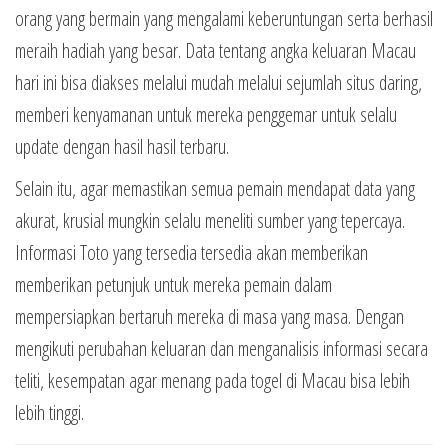
orang yang bermain yang mengalami keberuntungan serta berhasil
meraih hadiah yang besar. Data tentang angka keluaran Macau
hari ini bisa diakses melalui mudah melalui sejumlah situs daring,
memberi kenyamanan untuk mereka penggemar untuk selalu
update dengan hasil hasil terbaru.
Selain itu, agar memastikan semua pemain mendapat data yang
akurat, krusial mungkin selalu meneliti sumber yang tepercaya.
Informasi Toto yang tersedia tersedia akan memberikan
memberikan petunjuk untuk mereka pemain dalam
mempersiapkan bertaruh mereka di masa yang masa. Dengan
mengikuti perubahan keluaran dan menganalisis informasi secara
teliti, kesempatan agar menang pada togel di Macau bisa lebih
lebih tinggi.