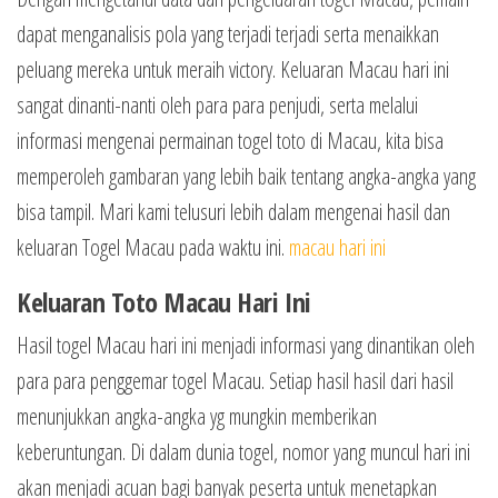
dapat menganalisis pola yang terjadi terjadi serta menaikkan
peluang mereka untuk meraih victory. Keluaran Macau hari ini
sangat dinanti-nanti oleh para para penjudi, serta melalui
informasi mengenai permainan togel toto di Macau, kita bisa
memperoleh gambaran yang lebih baik tentang angka-angka yang
bisa tampil. Mari kami telusuri lebih dalam mengenai hasil dan
keluaran Togel Macau pada waktu ini.
macau hari ini
Keluaran Toto Macau Hari Ini
Hasil togel Macau hari ini menjadi informasi yang dinantikan oleh
para para penggemar togel Macau. Setiap hasil hasil dari hasil
menunjukkan angka-angka yg mungkin memberikan
keberuntungan. Di dalam dunia togel, nomor yang muncul hari ini
akan menjadi acuan bagi banyak peserta untuk menetapkan