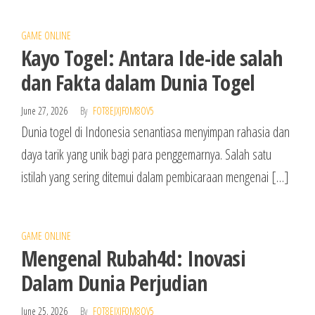
GAME ONLINE
Kayo Togel: Antara Ide-ide salah
dan Fakta dalam Dunia Togel
June 27, 2026
By
FOT8EJXJF0M8OV5
Dunia togel di Indonesia senantiasa menyimpan rahasia dan
daya tarik yang unik bagi para penggemarnya. Salah satu
istilah yang sering ditemui dalam pembicaraan mengenai […]
GAME ONLINE
Mengenal Rubah4d: Inovasi
Dalam Dunia Perjudian
June 25, 2026
By
FOT8EJXJF0M8OV5