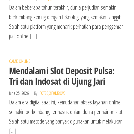
Dalam beberapa tahun terakhir, dunia perjudian semakin
berkembang seiring dengan teknologi yang semakin canggih.
Salah satu platform yang menarik perhatian para penggemar
judi online […]
GAME ONLINE
Mendalami Slot Deposit Pulsa:
Tri dan Indosat di Ujung Jari
June 25, 2026
By
FOT8EJXJF0M8OV5
Dalam era digital saat ini, kemudahan akses layanan online
semakin berkembang, termasuk dalam dunia permainan slot.
Salah satu metode yang banyak digunakan untuk melakukan
[…]