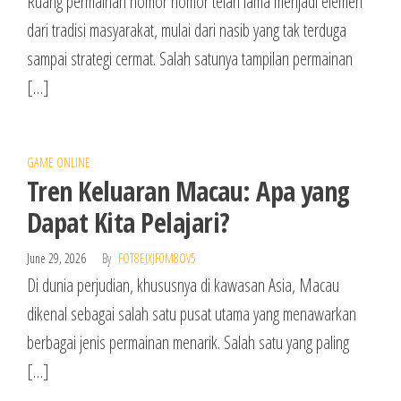
Ruang permainan nomor nomor telah lama menjadi elemen
dari tradisi masyarakat, mulai dari nasib yang tak terduga
sampai strategi cermat. Salah satunya tampilan permainan
[…]
GAME ONLINE
Tren Keluaran Macau: Apa yang
Dapat Kita Pelajari?
June 29, 2026
By
FOT8EJXJF0M8OV5
Di dunia perjudian, khususnya di kawasan Asia, Macau
dikenal sebagai salah satu pusat utama yang menawarkan
berbagai jenis permainan menarik. Salah satu yang paling
[…]