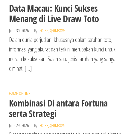
Data Macau: Kunci Sukses
Menang di Live Draw Toto
June 30, 2026
By
FOT8EJXJF0M8OV5
Dalam dunia perjudian, khususnya dalam taruhan toto,
informasi yang akurat dan terkini merupakan kunci untuk
meraih kesuksesan. Salah satu jenis taruhan yang sangat
diminati […]
GAME ONLINE
Kombinasi Di antara Fortuna
serta Strategi
June 29, 2026
By
FOT8EJXJF0M8OV5