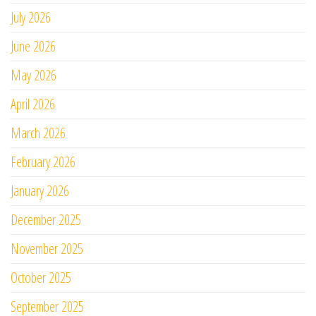
July 2026
June 2026
May 2026
April 2026
March 2026
February 2026
January 2026
December 2025
November 2025
October 2025
September 2025