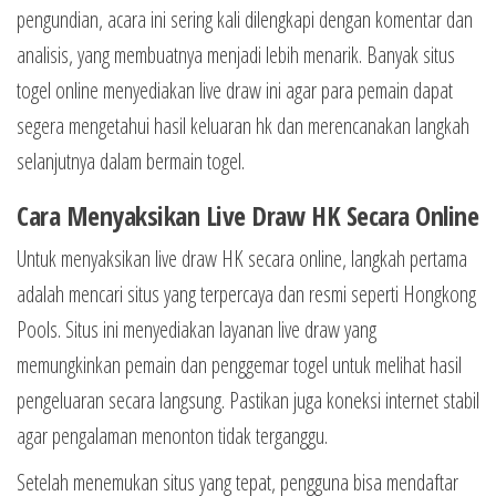
pengundian, acara ini sering kali dilengkapi dengan komentar dan
analisis, yang membuatnya menjadi lebih menarik. Banyak situs
togel online menyediakan live draw ini agar para pemain dapat
segera mengetahui hasil keluaran hk dan merencanakan langkah
selanjutnya dalam bermain togel.
Cara Menyaksikan Live Draw HK Secara Online
Untuk menyaksikan live draw HK secara online, langkah pertama
adalah mencari situs yang terpercaya dan resmi seperti Hongkong
Pools. Situs ini menyediakan layanan live draw yang
memungkinkan pemain dan penggemar togel untuk melihat hasil
pengeluaran secara langsung. Pastikan juga koneksi internet stabil
agar pengalaman menonton tidak terganggu.
Setelah menemukan situs yang tepat, pengguna bisa mendaftar