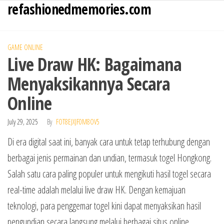
refashionedmemories.com
Skip
to
the
GAME ONLINE
content
Live Draw HK: Bagaimana
Menyaksikannya Secara
Online
July 29, 2025
By
FOT8EJXJF0M8OV5
Di era digital saat ini, banyak cara untuk tetap terhubung dengan
berbagai jenis permainan dan undian, termasuk togel Hongkong.
Salah satu cara paling populer untuk mengikuti hasil togel secara
real-time adalah melalui live draw HK. Dengan kemajuan
teknologi, para penggemar togel kini dapat menyaksikan hasil
pengundian secara langsung melalui berbagai situs online,