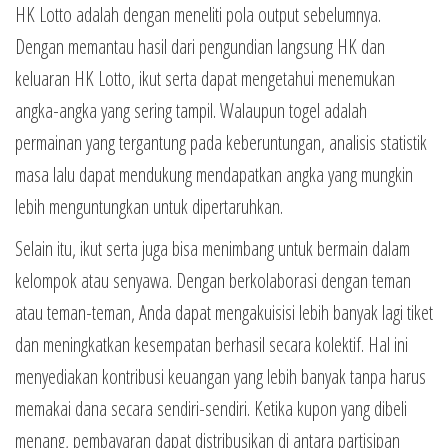
HK Lotto adalah dengan meneliti pola output sebelumnya.
Dengan memantau hasil dari pengundian langsung HK dan
keluaran HK Lotto, ikut serta dapat mengetahui menemukan
angka-angka yang sering tampil. Walaupun togel adalah
permainan yang tergantung pada keberuntungan, analisis statistik
masa lalu dapat mendukung mendapatkan angka yang mungkin
lebih menguntungkan untuk dipertaruhkan.
Selain itu, ikut serta juga bisa menimbang untuk bermain dalam
kelompok atau senyawa. Dengan berkolaborasi dengan teman
atau teman-teman, Anda dapat mengakuisisi lebih banyak lagi tiket
dan meningkatkan kesempatan berhasil secara kolektif. Hal ini
menyediakan kontribusi keuangan yang lebih banyak tanpa harus
memakai dana secara sendiri-sendiri. Ketika kupon yang dibeli
menang, pembayaran dapat distribusikan di antara partisipan