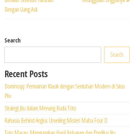
Dengan Uang Asli
Search
Search
Recent Posts
Dominoqq: Permainan Klasik dengan Sentuhan Modern di Situs
Pkv
Strategi Jitu dalam Menang Kuda Toto
Rahasia Behind Angka: Unveiling Misteri Maha Four D
Toto Macau: Mengungkap Hasil Keluaran dan Prediksi Jitu