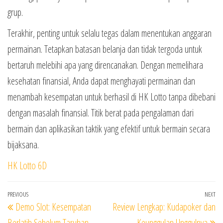
grup.
Terakhir, penting untuk selalu tegas dalam menentukan anggaran
permainan. Tetapkan batasan belanja dan tidak tergoda untuk
bertaruh melebihi apa yang direncanakan. Dengan memelihara
kesehatan finansial, Anda dapat menghayati permainan dan
menambah kesempatan untuk berhasil di HK Lotto tanpa dibebani
dengan masalah finansial. Titik berat pada pengalaman dari
bermain dan aplikasikan taktik yang efektif untuk bermain secara
bijaksana.
HK Lotto 6D
Post
Previous
PREVIOUS
NEXT
Ne
Demo Slot: Kesempatan
Review Lengkap: Kudapoker dan
navigation
Post
Po
Berlatih Sebelum Taruhan
Keunggulan Unggulnya