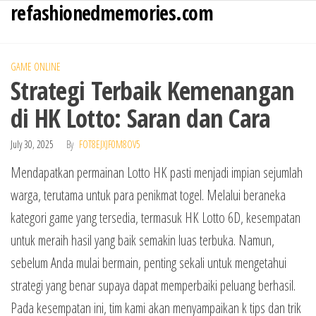
refashionedmemories.com
Skip
to
the
GAME ONLINE
content
Strategi Terbaik Kemenangan
di HK Lotto: Saran dan Cara
July 30, 2025
By
FOT8EJXJF0M8OV5
Mendapatkan permainan Lotto HK pasti menjadi impian sejumlah
warga, terutama untuk para penikmat togel. Melalui beraneka
kategori game yang tersedia, termasuk HK Lotto 6D, kesempatan
untuk meraih hasil yang baik semakin luas terbuka. Namun,
sebelum Anda mulai bermain, penting sekali untuk mengetahui
strategi yang benar supaya dapat memperbaiki peluang berhasil.
Pada kesempatan ini, tim kami akan menyampaikan k tips dan trik