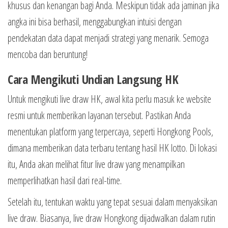
khusus dan kenangan bagi Anda. Meskipun tidak ada jaminan jika
angka ini bisa berhasil, menggabungkan intuisi dengan
pendekatan data dapat menjadi strategi yang menarik. Semoga
mencoba dan beruntung!
Cara Mengikuti Undian Langsung HK
Untuk mengikuti live draw HK, awal kita perlu masuk ke website
resmi untuk memberikan layanan tersebut. Pastikan Anda
menentukan platform yang terpercaya, seperti Hongkong Pools,
dimana memberikan data terbaru tentang hasil HK lotto. Di lokasi
itu, Anda akan melihat fitur live draw yang menampilkan
memperlihatkan hasil dari real-time.
Setelah itu, tentukan waktu yang tepat sesuai dalam menyaksikan
live draw. Biasanya, live draw Hongkong dijadwalkan dalam rutin