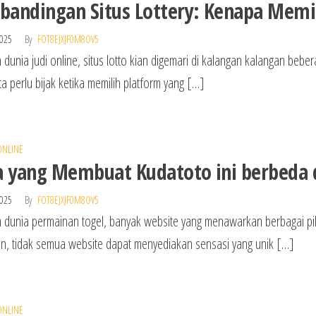
bandingan Situs Lottery: Kenapa Memi
 2025
By
FOT8EJXJF0M8OV5
 dunia judi online, situs lotto kian digemari di kalangan kalangan be
a perlu bijak ketika memilih platform yang […]
ONLINE
 yang Membuat Kudatoto ini berbeda da
 2025
By
FOT8EJXJF0M8OV5
 dunia permainan togel, banyak website yang menawarkan berbagai pil
, tidak semua website dapat menyediakan sensasi yang unik […]
ONLINE