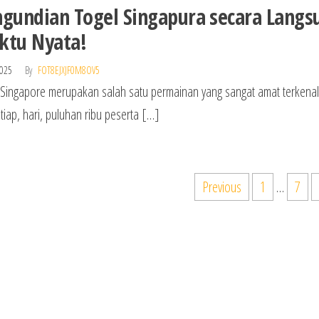
gundian Togel Singapura secara Langs
ktu Nyata!
 2025
By
FOT8EJXJF0M8OV5
 Singapore merupakan salah satu permainan yang sangat amat terkenal 
etiap, hari, puluhan ribu peserta […]
s
Previous
1
…
7
nation