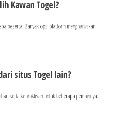
lih Kawan Togel?
berapa peserta. Banyak opsi platform mengharuskan
ri situs Togel lain?
ihan serta kepraktisan untuk beberapa pemainnya.