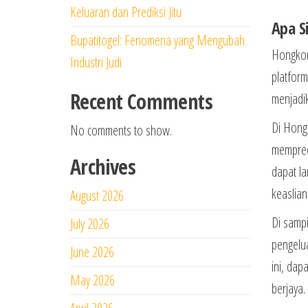
Keluaran dan Prediksi Jitu
Apa S
Bupatitogel: Fenomena yang Mengubah
Hongkon
Industri Judi
platform
Recent Comments
menjadik
Di Hong
No comments to show.
mempredi
Archives
dapat la
keaslian
August 2026
Di sampi
July 2026
pengelu
June 2026
ini, da
May 2026
berjaya.