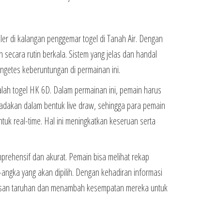
er di kalangan penggemar togel di Tanah Air. Dengan
 secara rutin berkala. Sistem yang jelas dan handal
engetes keberuntungan di permainan ini.
ah togel HK 6D. Dalam permainan ini, pemain harus
adakan dalam bentuk live draw, sehingga para pemain
tuk real-time. Hal ini meningkatkan keseruan serta
rehensif dan akurat. Pemain bisa melihat rekap
gka yang akan dipilih. Dengan kehadiran informasi
utusan taruhan dan menambah kesempatan mereka untuk