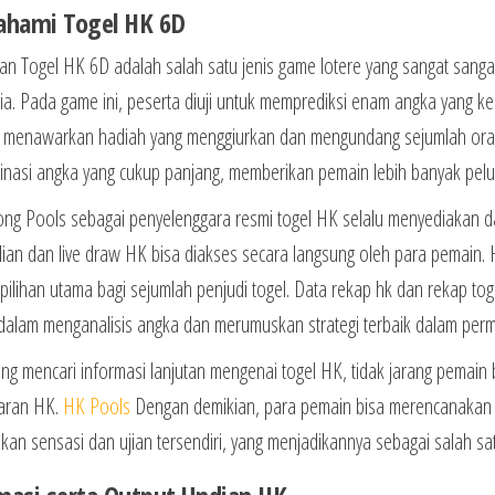
hami Togel HK 6D
n Togel HK 6D adalah salah satu jenis game lotere yang sangat sangat
a. Pada game ini, peserta diuji untuk memprediksi enam angka yang k
 menawarkan hadiah yang menggiurkan dan mengundang sejumlah orang t
inasi angka yang cukup panjang, memberikan pemain lebih banyak pelua
g Pools sebagai penyelenggara resmi togel HK selalu menyediakan dat
an dan live draw HK bisa diakses secara langsung oleh para pemain. 
pilihan utama bagi sejumlah penjudi togel. Data rekap hk dan rekap to
dalam menganalisis angka dan merumuskan strategi terbaik dalam perm
ng mencari informasi lanjutan mengenai togel HK, tidak jarang pemain
aran HK.
HK Pools
Dengan demikian, para pemain bisa merencanakan l
an sensasi dan ujian tersendiri, yang menjadikannya sebagai salah sa