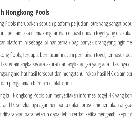
ih Hongkong Pools
g Pools merupakan sebuah platform perjudian lotre yang sangat popul
 ini, pemain bisa memasang taruhan di hasil undian togel yang dilakukan
an platform ini sebagai pilihan terbaik bagi banyak orang yang ingin m
kong Pools, terdapat bermacam-macam permainan togel, termasuk adal
ksi enam angka secara akurat dari angka angka yang ada. Hasilnya di
ngsung melihat hasil tersebut dan mengetahui rekap hasil HK dalam ben
 dari pengalaman bermain di platform ini.
ng itu, Hongkong Pools pun menyediakan informasi togel HK yang komp
aran HK sebelumnya agar membantu dalam proses menentukan angka-an
pat diharapkan para petaruh dapat lebih cerdas ketika mengambil kep