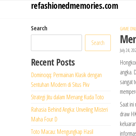
refashionedmemories.com
Skip
to
the
Search
GAME ONL
content
Mem
Search
July 24, 2
Recent Posts
Hongkon
angka. D
Dominoqq: Permainan Klasik dengan
sangat t
Sentuhan Modern di Situs Pkv
memperc
Strategi Jitu dalam Menang Kuda Toto
Saat in
Rahasia Behind Angka: Unveiling Misteri
draw HK
Maha Four D
keluara
Toto Macau: Mengungkap Hasil
informas