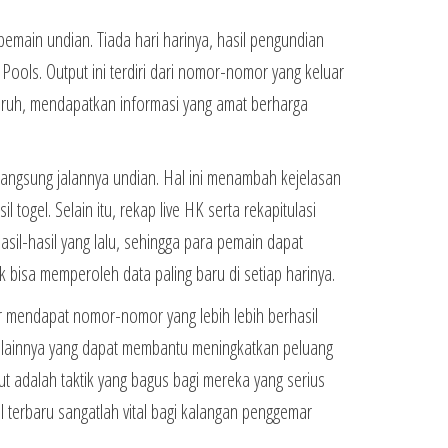
emain undian. Tiada hari harinya, hasil pengundian
Pools. Output ini terdiri dari nomor-nomor yang keluar
aruh, mendapatkan informasi yang amat berharga
ngsung jalannya undian. Hal ini menambah kejelasan
togel. Selain itu, rekap live HK serta rekapitulasi
il-hasil yang lalu, sehingga para pemain dapat
 bisa memperoleh data paling baru di setiap harinya.
ar mendapat nomor-nomor yang lebih lebih berhasil
ta lainnya yang dapat membantu meningkatkan peluang
t adalah taktik yang bagus bagi mereka yang serius
l terbaru sangatlah vital bagi kalangan penggemar