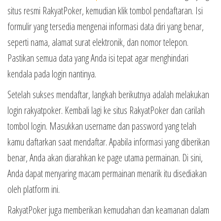
situs resmi RakyatPoker, kemudian klik tombol pendaftaran. Isi
formulir yang tersedia mengenai informasi data diri yang benar,
seperti nama, alamat surat elektronik, dan nomor telepon.
Pastikan semua data yang Anda isi tepat agar menghindari
kendala pada login nantinya.
Setelah sukses mendaftar, langkah berikutnya adalah melakukan
login rakyatpoker. Kembali lagi ke situs RakyatPoker dan carilah
tombol login. Masukkan username dan password yang telah
kamu daftarkan saat mendaftar. Apabila informasi yang diberikan
benar, Anda akan diarahkan ke page utama permainan. Di sini,
Anda dapat menyaring macam permainan menarik itu disediakan
oleh platform ini.
RakyatPoker juga memberikan kemudahan dan keamanan dalam