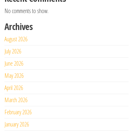
No comments to show.
Archives
August 2026
July 2026
June 2026
May 2026
April 2026
March 2026
February 2026
January 2026