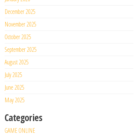
December 2025
November 2025
October 2025
September 2025
August 2025
July 2025
June 2025
May 2025
Categories
GAME ONLINE