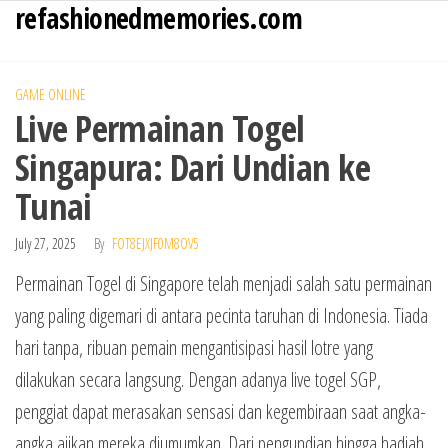
refashionedmemories.com
Skip
to
the
GAME ONLINE
content
Live Permainan Togel
Singapura: Dari Undian ke
Tunai
July 27, 2025
By
FOT8EJXJF0M8OV5
Permainan Togel di Singapore telah menjadi salah satu permainan
yang paling digemari di antara pecinta taruhan di Indonesia. Tiada
hari tanpa, ribuan pemain mengantisipasi hasil lotre yang
dilakukan secara langsung. Dengan adanya live togel SGP,
penggiat dapat merasakan sensasi dan kegembiraan saat angka-
angka ajikan mereka diumumkan. Dari pengundian hingga hadiah