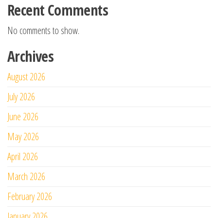
Recent Comments
No comments to show.
Archives
August 2026
July 2026
June 2026
May 2026
April 2026
March 2026
February 2026
January 2026