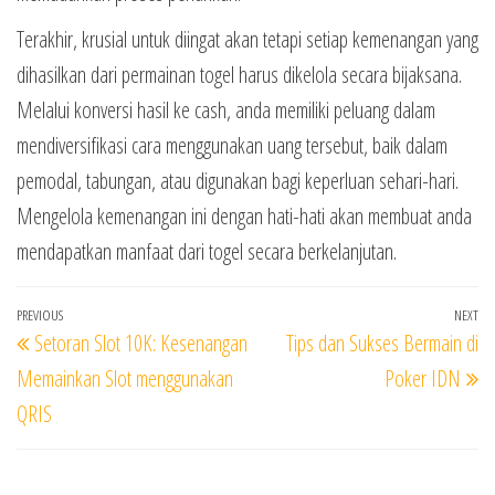
Terakhir, krusial untuk diingat akan tetapi setiap kemenangan yang
dihasilkan dari permainan togel harus dikelola secara bijaksana.
Melalui konversi hasil ke cash, anda memiliki peluang dalam
mendiversifikasi cara menggunakan uang tersebut, baik dalam
pemodal, tabungan, atau digunakan bagi keperluan sehari-hari.
Mengelola kemenangan ini dengan hati-hati akan membuat anda
mendapatkan manfaat dari togel secara berkelanjutan.
Post
Previous
PREVIOUS
NEXT
Ne
Setoran Slot 10K: Kesenangan
Tips dan Sukses Bermain di
navigation
Post
Po
Memainkan Slot menggunakan
Poker IDN
QRIS