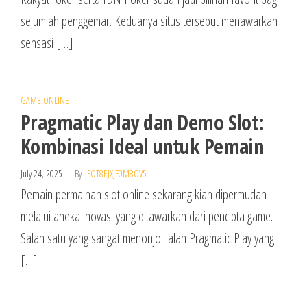
sejumlah penggemar. Keduanya situs tersebut menawarkan
sensasi […]
GAME ONLINE
Pragmatic Play dan Demo Slot:
Kombinasi Ideal untuk Pemain
July 24, 2025
By
FOT8EJXJF0M8OV5
Pemain permainan slot online sekarang kian dipermudah
melalui aneka inovasi yang ditawarkan dari pencipta game.
Salah satu yang sangat menonjol ialah Pragmatic Play yang
[…]