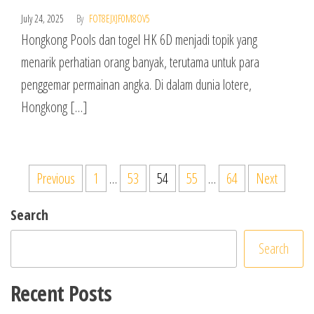
July 24, 2025
By
FOT8EJXJF0M8OV5
Hongkong Pools dan togel HK 6D menjadi topik yang
menarik perhatian orang banyak, terutama untuk para
penggemar permainan angka. Di dalam dunia lotere,
Hongkong […]
Posts
Previous
1
…
53
54
55
…
64
Next
pagination
Search
Search
Recent Posts