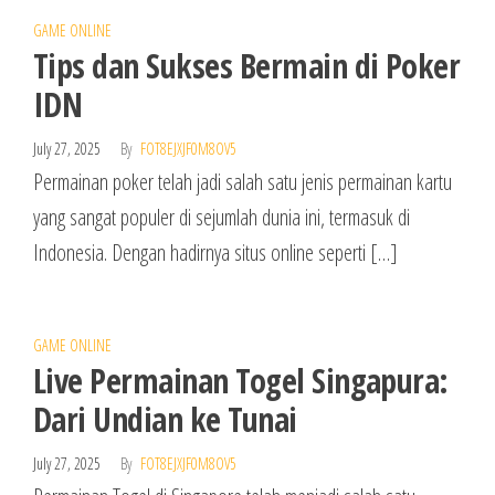
GAME ONLINE
Tips dan Sukses Bermain di Poker
IDN
July 27, 2025
By
FOT8EJXJF0M8OV5
Permainan poker telah jadi salah satu jenis permainan kartu
yang sangat populer di sejumlah dunia ini, termasuk di
Indonesia. Dengan hadirnya situs online seperti […]
GAME ONLINE
Live Permainan Togel Singapura:
Dari Undian ke Tunai
July 27, 2025
By
FOT8EJXJF0M8OV5