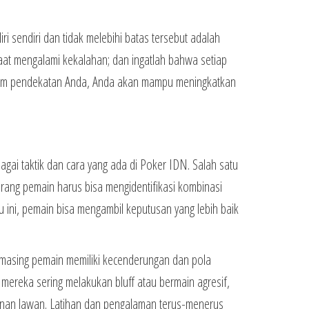
i sendiri dan tidak melebihi batas tersebut adalah
aat mengalami kekalahan; dan ingatlah bahwa setiap
dalam pendekatan Anda, Anda akan mampu meningkatkan
gai taktik dan cara yang ada di Poker IDN. Salah satu
rang pemain harus bisa mengidentifikasi kombinasi
mu ini, pemain bisa mengambil keputusan yang lebih baik
-masing pemain memiliki kecenderungan dan pola
 mereka sering melakukan bluff atau bermain agresif,
inan lawan. Latihan dan pengalaman terus-menerus