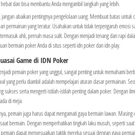
r hebat dan bisa membantu Anda mengambil langkah yang lebih.
, jangan abaikan pentingnya pengelolaan uang. Membuat batas untuk dir
ari permainan yang teratur. Usahakan untuk tidak terpengaruh emosi s
 termasuk ahli, pernah masa sulit. Dengan menjadi tenang dan rapi 
n bermain poker Anda di situs seperti idn poker dan idn play.
asai Game di IDN Poker
njadi pemain poker yang unggul, sangat penting untuk memahami berba
al yang perlu diambil adalah mempelajari aturan dasar permainan. Seo
ng sukses serta mengerti istilah-istilah penting dalam poker. Dengan il
ada di meja.
tnya, pemain juga harus dapat mengamati gaya bermain lawan. Masing
 saat bermain. Dengan memperhatikan tingkah laku musuh, seperti saat
 pemain dapat menyesuaikan taktik mereka sesuai dengan gaya perma