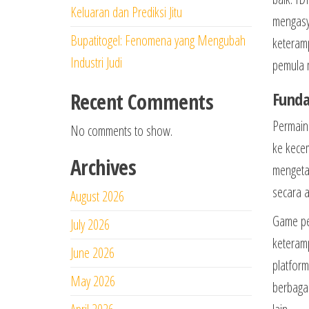
Keluaran dan Prediksi Jitu
mengasy
Bupatitogel: Fenomena yang Mengubah
keteramp
Industri Judi
pemula m
Recent Comments
Funda
Permaina
No comments to show.
ke kecem
Archives
mengetah
secara 
August 2026
Game per
July 2026
keteramp
June 2026
platfor
May 2026
berbaga