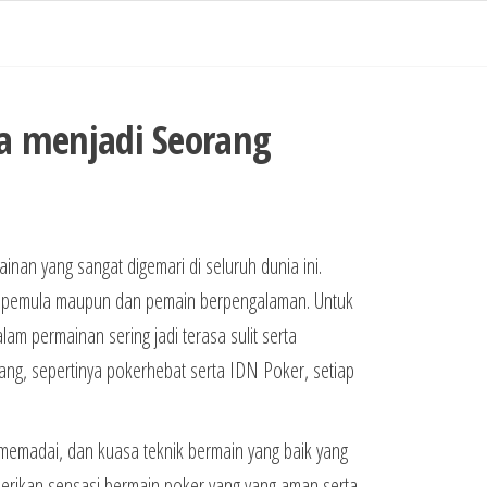
la menjadi Seorang
inan yang sangat digemari di seluruh dunia ini.
ik pemula maupun dan pemain berpengalaman. Untuk
am permainan sering jadi terasa sulit serta
ng, sepertinya pokerhebat serta IDN Poker, setiap
 memadai, dan kuasa teknik bermain yang baik yang
berikan sensasi bermain poker yang yang aman serta