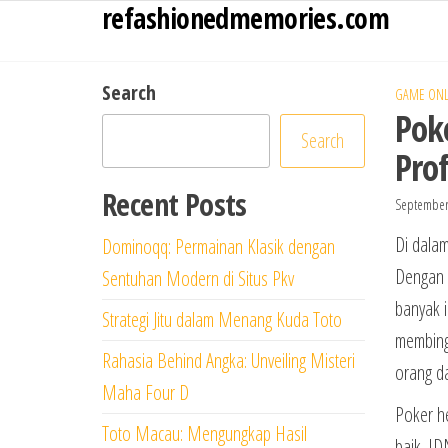
refashionedmemories.com
Skip
to
the
Search
GAME ONL
content
Pok
Search
Pro
Recent Posts
September
Di dalam
Dominoqq: Permainan Klasik dengan
Dengan 
Sentuhan Modern di Situs Pkv
banyak i
Strategi Jitu dalam Menang Kuda Toto
membing
Rahasia Behind Angka: Unveiling Misteri
orang da
Maha Four D
Poker he
Toto Macau: Mengungkap Hasil
baik. ID