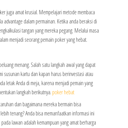
oker juga amat krusial. Mempelajari metode membaca
a advantage dalam permainan. Ketika anda beraksi di
mengkalkulasi tangan yang mereka pegang. Melalui masa
alam menjadi seorang pemain poker yang hebat.
 peluang menang. Salah satu langkah awal yang dapat
i susunan kartu dan kapan harus berinvestasi atau
da letak Anda di meja, karena menjadi pemain yang
nentukan langkah berikutnya.
poker hebat
a taruhan dan bagaimana mereka bermain bisa
lebih tenang? Anda bisa memanfaatkan informasi ini
u pada lawan adalah kemampuan yang amat berharga