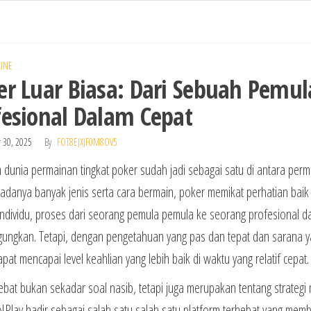
INE
er Luar Biasa: Dari Sebuah Pemu
fesional Dalam Cepat
 30, 2025
By
FOT8EJXJF0M8OV5
 dunia permainan tingkat poker sudah jadi sebagai satu di antara perma
adanya banyak jenis serta cara bermain, poker memikat perhatian ba
ndividu, proses dari seorang pemula pemula ke seorang profesional dal
ungkan. Tetapi, dengan pengetahuan yang pas dan tepat dan sarana ya
pat mencapai level keahlian yang lebih baik di waktu yang relatif cepat.
bat bukan sekadar soal nasib, tetapi juga merupakan tentang strategi
NPlay hadir sebagai salah satu salah satu platform terhebat yang mem