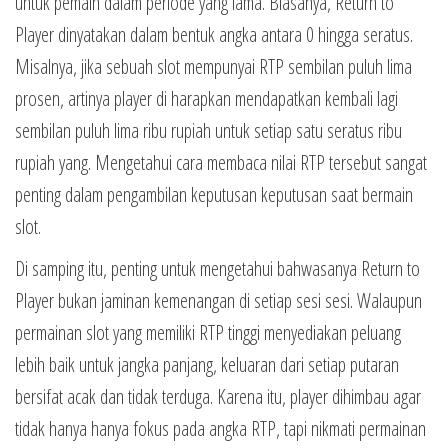
untuk pemain dalam periode yang lama. Biasanya, Return to
Player dinyatakan dalam bentuk angka antara 0 hingga seratus.
Misalnya, jika sebuah slot mempunyai RTP sembilan puluh lima
prosen, artinya player di harapkan mendapatkan kembali lagi
sembilan puluh lima ribu rupiah untuk setiap satu seratus ribu
rupiah yang. Mengetahui cara membaca nilai RTP tersebut sangat
penting dalam pengambilan keputusan keputusan saat bermain
slot.
Di samping itu, penting untuk mengetahui bahwasanya Return to
Player bukan jaminan kemenangan di setiap sesi sesi. Walaupun
permainan slot yang memiliki RTP tinggi menyediakan peluang
lebih baik untuk jangka panjang, keluaran dari setiap putaran
bersifat acak dan tidak terduga. Karena itu, player dihimbau agar
tidak hanya hanya fokus pada angka RTP, tapi nikmati permainan