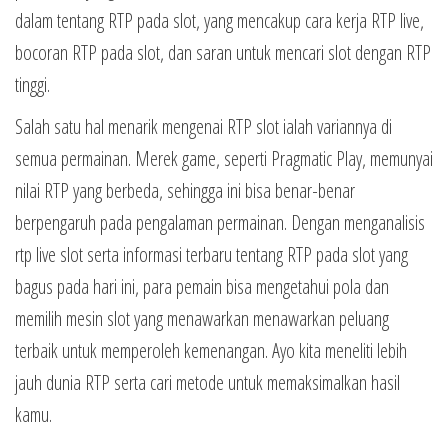
dalam tentang RTP pada slot, yang mencakup cara kerja RTP live,
bocoran RTP pada slot, dan saran untuk mencari slot dengan RTP
tinggi.
Salah satu hal menarik mengenai RTP slot ialah variannya di
semua permainan. Merek game, seperti Pragmatic Play, memunyai
nilai RTP yang berbeda, sehingga ini bisa benar-benar
berpengaruh pada pengalaman permainan. Dengan menganalisis
rtp live slot serta informasi terbaru tentang RTP pada slot yang
bagus pada hari ini, para pemain bisa mengetahui pola dan
memilih mesin slot yang menawarkan menawarkan peluang
terbaik untuk memperoleh kemenangan. Ayo kita meneliti lebih
jauh dunia RTP serta cari metode untuk memaksimalkan hasil
kamu.