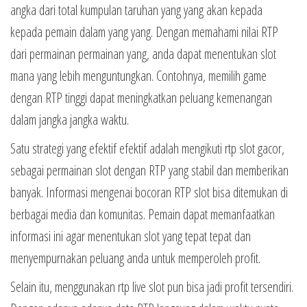
angka dari total kumpulan taruhan yang yang akan kepada
kepada pemain dalam yang yang. Dengan memahami nilai RTP
dari permainan permainan yang, anda dapat menentukan slot
mana yang lebih menguntungkan. Contohnya, memilih game
dengan RTP tinggi dapat meningkatkan peluang kemenangan
dalam jangka jangka waktu.
Satu strategi yang efektif efektif adalah mengikuti rtp slot gacor,
sebagai permainan slot dengan RTP yang stabil dan memberikan
banyak. Informasi mengenai bocoran RTP slot bisa ditemukan di
berbagai media dan komunitas. Pemain dapat memanfaatkan
informasi ini agar menentukan slot yang tepat tepat dan
menyempurnakan peluang anda untuk memperoleh profit.
Selain itu, menggunakan rtp live slot pun bisa jadi profit tersendiri.