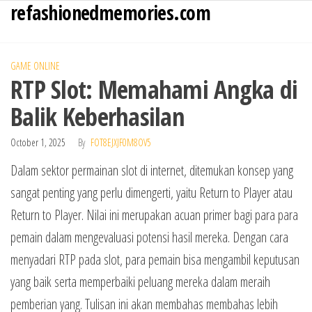
refashionedmemories.com
Skip
to
the
GAME ONLINE
content
RTP Slot: Memahami Angka di
Balik Keberhasilan
October 1, 2025
By
FOT8EJXJF0M8OV5
Dalam sektor permainan slot di internet, ditemukan konsep yang
sangat penting yang perlu dimengerti, yaitu Return to Player atau
Return to Player. Nilai ini merupakan acuan primer bagi para para
pemain dalam mengevaluasi potensi hasil mereka. Dengan cara
menyadari RTP pada slot, para pemain bisa mengambil keputusan
yang baik serta memperbaiki peluang mereka dalam meraih
pemberian yang. Tulisan ini akan membahas membahas lebih