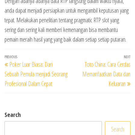
Dengan adanya adanya data RTP langsung dalam waktu nyata,
anda dapat menjadi persiapkan untuk mengambil keputusan yang
tepat. Melakukan penelitian tentang pragmatic RTP slot yang
sering dan sering kali memberi kemenangan bisa membantu
pemain meraih hasil yang yang baik dalam setiap setiap putaran.
Post
Previous
PREVIOUS
NEXT
Ne
Poker Luar Biasa: Dari
Toto China: Cara Cerdas
navigation
Post
Po
Sebuah Pemula menjadi Seorang
Memanfaatkan Data dan
Profesional Dalam Cepat
Keluaran
Search
Search