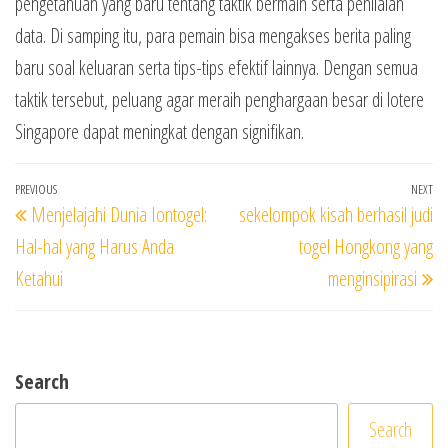
pengetahuan yang baru tentang taktik bermain serta penilaian
data. Di samping itu, para pemain bisa mengakses berita paling
baru soal keluaran serta tips-tips efektif lainnya. Dengan semua
taktik tersebut, peluang agar meraih penghargaan besar di lotere
Singapore dapat meningkat dengan signifikan.
Post
Previous
PREVIOUS
NEXT
Ne
Menjelajahi Dunia Iontogel:
sekelompok kisah berhasil judi
navigation
Post
Po
Hal-hal yang Harus Anda
togel Hongkong yang
Ketahui
menginsipirasi
Search
Search