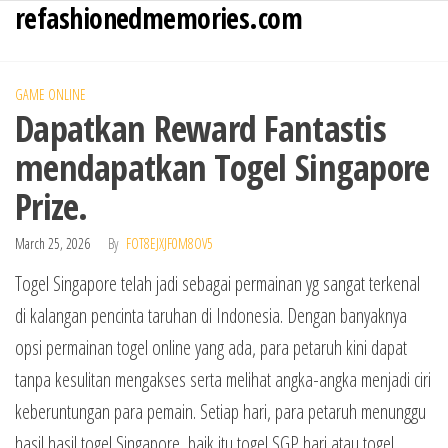
refashionedmemories.com
Skip
to
the
GAME ONLINE
content
Dapatkan Reward Fantastis
mendapatkan Togel Singapore
Prize.
March 25, 2026
By
FOT8EJXJF0M8OV5
Togel Singapore telah jadi sebagai permainan yg sangat terkenal
di kalangan pencinta taruhan di Indonesia. Dengan banyaknya
opsi permainan togel online yang ada, para petaruh kini dapat
tanpa kesulitan mengakses serta melihat angka-angka menjadi ciri
keberuntungan para pemain. Setiap hari, para petaruh menunggu
hasil hasil togel Singapore, baik itu togel SGP hari atau togel