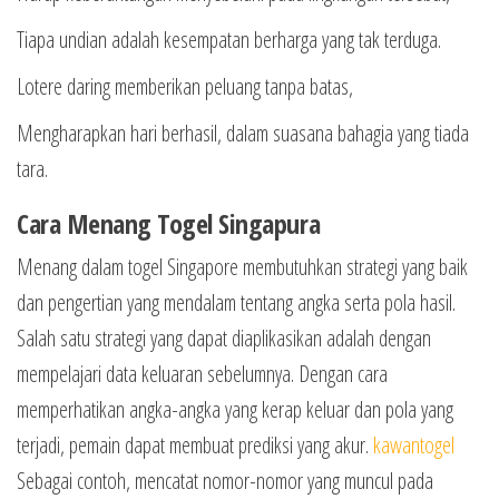
Tiapa undian adalah kesempatan berharga yang tak terduga.
Lotere daring memberikan peluang tanpa batas,
Mengharapkan hari berhasil, dalam suasana bahagia yang tiada
tara.
Cara Menang Togel Singapura
Menang dalam togel Singapore membutuhkan strategi yang baik
dan pengertian yang mendalam tentang angka serta pola hasil.
Salah satu strategi yang dapat diaplikasikan adalah dengan
mempelajari data keluaran sebelumnya. Dengan cara
memperhatikan angka-angka yang kerap keluar dan pola yang
terjadi, pemain dapat membuat prediksi yang akur.
kawantogel
Sebagai contoh, mencatat nomor-nomor yang muncul pada