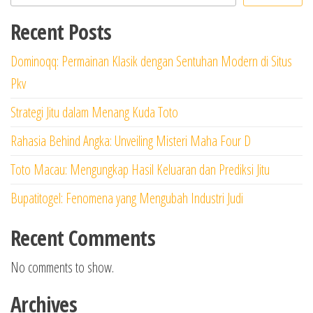
Recent Posts
Dominoqq: Permainan Klasik dengan Sentuhan Modern di Situs
Pkv
Strategi Jitu dalam Menang Kuda Toto
Rahasia Behind Angka: Unveiling Misteri Maha Four D
Toto Macau: Mengungkap Hasil Keluaran dan Prediksi Jitu
Bupatitogel: Fenomena yang Mengubah Industri Judi
Recent Comments
No comments to show.
Archives