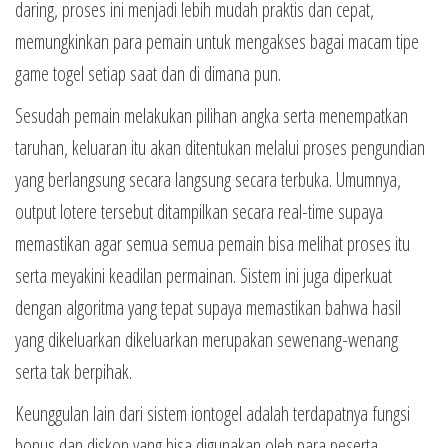
daring, proses ini menjadi lebih mudah praktis dan cepat,
memungkinkan para pemain untuk mengakses bagai macam tipe
game togel setiap saat dan di dimana pun.
Sesudah pemain melakukan pilihan angka serta menempatkan
taruhan, keluaran itu akan ditentukan melalui proses pengundian
yang berlangsung secara langsung secara terbuka. Umumnya,
output lotere tersebut ditampilkan secara real-time supaya
memastikan agar semua semua pemain bisa melihat proses itu
serta meyakini keadilan permainan. Sistem ini juga diperkuat
dengan algoritma yang tepat supaya memastikan bahwa hasil
yang dikeluarkan dikeluarkan merupakan sewenang-wenang
serta tak berpihak.
Keunggulan lain dari sistem iontogel adalah terdapatnya fungsi
bonus dan diskon yang bisa digunakan oleh para peserta.