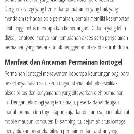
Dengan strategi yang benar dan pemahaman yang baik yang
mendalam terhadap pola permainan, pemain memiliki kesempatan
lebih tinggi untuk mendapatkan kemenangan. Di dunia yang lebih
digital, ionatogel menyajikan kemudahan akses serta pengalaman
permainan yang menarik untuk penggemar lotere di seluruh dunia.
Manfaat dan Ancaman Permainan Iontogel
Permainan Iontogel menawarkan beberapa keuntungan bagi para
pesertanya. Salah satu keuntungan utama ialah aksesibilitas
aksesibilitas dan kenyamanan yang ditawarkan oleh permainan
ini. Dengan teknologi yang terus maju, peserta dapat dengan
mudah bermain ion togel kapan saja dan di mana saja melalui alat
mobile maupun komputer. Di samping itu, sejumlah situs iontogel
menyediakan beraneka pilihan permainan dan taruhan yang,