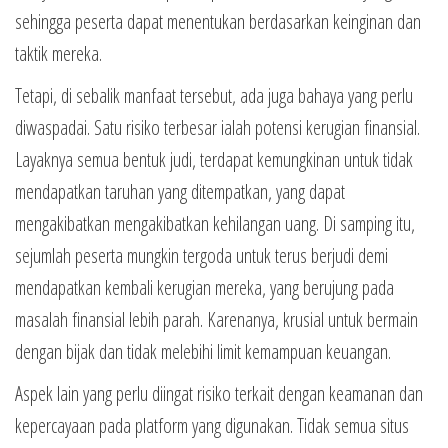
sehingga peserta dapat menentukan berdasarkan keinginan dan
taktik mereka.
Tetapi, di sebalik manfaat tersebut, ada juga bahaya yang perlu
diwaspadai. Satu risiko terbesar ialah potensi kerugian finansial.
Layaknya semua bentuk judi, terdapat kemungkinan untuk tidak
mendapatkan taruhan yang ditempatkan, yang dapat
mengakibatkan mengakibatkan kehilangan uang. Di samping itu,
sejumlah peserta mungkin tergoda untuk terus berjudi demi
mendapatkan kembali kerugian mereka, yang berujung pada
masalah finansial lebih parah. Karenanya, krusial untuk bermain
dengan bijak dan tidak melebihi limit kemampuan keuangan.
Aspek lain yang perlu diingat risiko terkait dengan keamanan dan
kepercayaan pada platform yang digunakan. Tidak semua situs