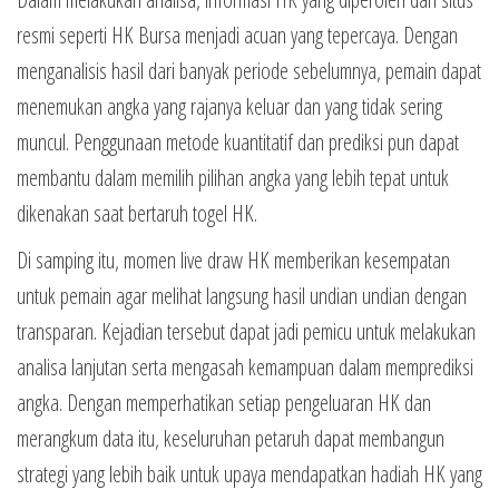
resmi seperti HK Bursa menjadi acuan yang tepercaya. Dengan
menganalisis hasil dari banyak periode sebelumnya, pemain dapat
menemukan angka yang rajanya keluar dan yang tidak sering
muncul. Penggunaan metode kuantitatif dan prediksi pun dapat
membantu dalam memilih pilihan angka yang lebih tepat untuk
dikenakan saat bertaruh togel HK.
Di samping itu, momen live draw HK memberikan kesempatan
untuk pemain agar melihat langsung hasil undian undian dengan
transparan. Kejadian tersebut dapat jadi pemicu untuk melakukan
analisa lanjutan serta mengasah kemampuan dalam memprediksi
angka. Dengan memperhatikan setiap pengeluaran HK dan
merangkum data itu, keseluruhan petaruh dapat membangun
strategi yang lebih baik untuk upaya mendapatkan hadiah HK yang