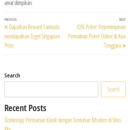
amat diimpikan.
Post
Previous
PREVIOUS
NEXT
Ne
Dapatkan Reward Fantastis
IDN Poker: Kepemimpinan
navigation
Post
Po
mendapatkan Togel Singapore
Permainan Poker Online di Asia
Prize.
Tenggara
Search
Search
Recent Posts
Dominoqq: Permainan Klasik dengan Sentuhan Modern di Situs
Pkv