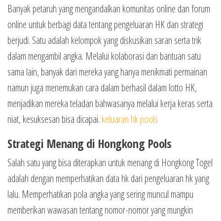
Banyak petaruh yang mengandalkan komunitas online dan forum
online untuk berbagi data tentang pengeluaran HK dan strategi
berjudi. Satu adalah kelompok yang diskusikan saran serta trik
dalam mengambil angka. Melalui kolaborasi dan bantuan satu
sama lain, banyak dari mereka yang hanya menikmati permainan
namun juga menemukan cara dalam berhasil dalam lotto HK,
menjadikan mereka teladan bahwasanya melalui kerja keras serta
niat, kesuksesan bisa dicapai.
keluaran hk pools
Strategi Menang di Hongkong Pools
Salah satu yang bisa diterapkan untuk menang di Hongkong Togel
adalah dengan memperhatikan data hk dari pengeluaran hk yang
lalu. Memperhatikan pola angka yang sering muncul mampu
memberikan wawasan tentang nomor-nomor yang mungkin