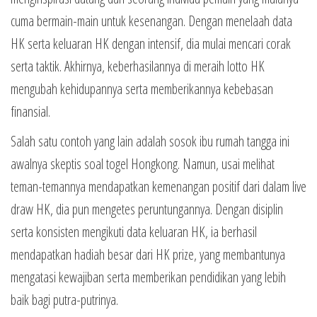
cuma bermain-main untuk kesenangan. Dengan menelaah data
HK serta keluaran HK dengan intensif, dia mulai mencari corak
serta taktik. Akhirnya, keberhasilannya di meraih lotto HK
mengubah kehidupannya serta memberikannya kebebasan
finansial.
Salah satu contoh yang lain adalah sosok ibu rumah tangga ini
awalnya skeptis soal togel Hongkong. Namun, usai melihat
teman-temannya mendapatkan kemenangan positif dari dalam live
draw HK, dia pun mengetes peruntungannya. Dengan disiplin
serta konsisten mengikuti data keluaran HK, ia berhasil
mendapatkan hadiah besar dari HK prize, yang membantunya
mengatasi kewajiban serta memberikan pendidikan yang lebih
baik bagi putra-putrinya.