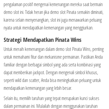
pengalaman positif mengenai kemenangan mereka saat bermain
demo slot ini. Tidak heran jika demo slot Pinata semakin diminati,
karena selain menyenangkan, slot ini juga menawarkan peluang
nyata untuk mendapatkan kemenangan yang menggiurkan.
Strategi Mendapatkan Pinata Wins
Untuk meraih kemenangan dalam demo slot Pinata Wins, penting
untuk memahami fitur dan mekanisme permainan. Pastikan Anda
familiar dengan berbagai simbol yang ada serta kombinasi yang
dapat memberikan jackpot. Dengan mengenali simbol khusus,
seperti wild dan scatter, Anda bisa meningkatkan peluang untuk
mendapatkan kemenangan yang lebih besar.
Selain itu, memilih taruhan yang tepat merupakan kunci sukses
dalam permainan ini. Mulailah dengan menggunakan taruhan