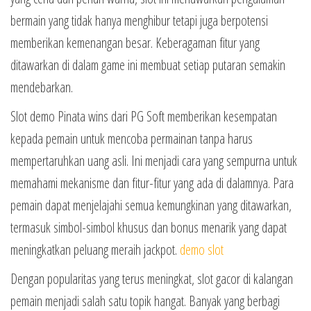
bermain yang tidak hanya menghibur tetapi juga berpotensi
memberikan kemenangan besar. Keberagaman fitur yang
ditawarkan di dalam game ini membuat setiap putaran semakin
mendebarkan.
Slot demo Pinata wins dari PG Soft memberikan kesempatan
kepada pemain untuk mencoba permainan tanpa harus
mempertaruhkan uang asli. Ini menjadi cara yang sempurna untuk
memahami mekanisme dan fitur-fitur yang ada di dalamnya. Para
pemain dapat menjelajahi semua kemungkinan yang ditawarkan,
termasuk simbol-simbol khusus dan bonus menarik yang dapat
meningkatkan peluang meraih jackpot.
demo slot
Dengan popularitas yang terus meningkat, slot gacor di kalangan
pemain menjadi salah satu topik hangat. Banyak yang berbagi