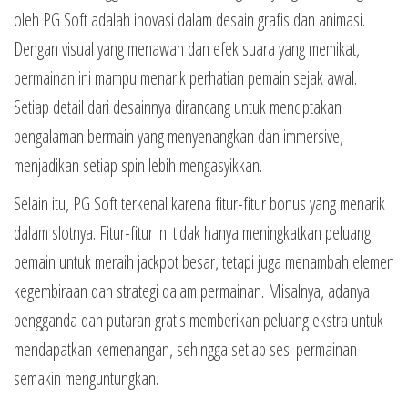
oleh PG Soft adalah inovasi dalam desain grafis dan animasi.
Dengan visual yang menawan dan efek suara yang memikat,
permainan ini mampu menarik perhatian pemain sejak awal.
Setiap detail dari desainnya dirancang untuk menciptakan
pengalaman bermain yang menyenangkan dan immersive,
menjadikan setiap spin lebih mengasyikkan.
Selain itu, PG Soft terkenal karena fitur-fitur bonus yang menarik
dalam slotnya. Fitur-fitur ini tidak hanya meningkatkan peluang
pemain untuk meraih jackpot besar, tetapi juga menambah elemen
kegembiraan dan strategi dalam permainan. Misalnya, adanya
pengganda dan putaran gratis memberikan peluang ekstra untuk
mendapatkan kemenangan, sehingga setiap sesi permainan
semakin menguntungkan.