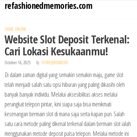
refashionedmemories.com
Skip
to
the
GAME ONLINE
content
Website Slot Deposit Terkenal:
Cari Lokasi Kesukaanmu!
October 16, 2025
By
FOT8EJXJF0M8OV5
Di dalam zaman digital yang semakin semakin maju, game slot
telah menjadi salah satu opsi hiburan yang paling dikasihi oleh
banyak banyak individu. Melalui aksesibilitas akses melalui
perangkat telepon pintar, kini siapa saja bisa menikmati
kesenangan bermain slot di mana saja serta kapan pun. Salah
satu cara metode paling dikenal terkenal dalam bermain slot ialah
menggunakan metode deposit pulsa telepon. Melalui metode ini