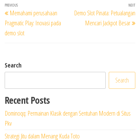
Post
Previous
PREVIOUS
NEXT
Ne
Memahami perusahaan
Demo Slot Pinata: Petualangan
navigation
Post
Po
Pragmatic Play: Inovasi pada
Mencari Jackpot Besar
demo slot
Search
Search
Recent Posts
Dominoqq: Permainan Klasik dengan Sentuhan Modern di Situs
Pkv
Strategi Jitu dalam Menang Kuda Toto