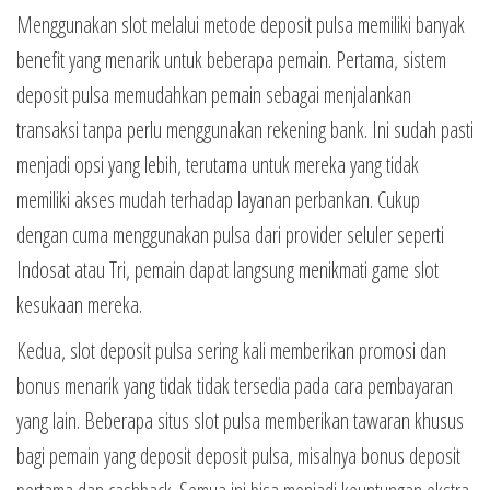
Menggunakan slot melalui metode deposit pulsa memiliki banyak
benefit yang menarik untuk beberapa pemain. Pertama, sistem
deposit pulsa memudahkan pemain sebagai menjalankan
transaksi tanpa perlu menggunakan rekening bank. Ini sudah pasti
menjadi opsi yang lebih, terutama untuk mereka yang tidak
memiliki akses mudah terhadap layanan perbankan. Cukup
dengan cuma menggunakan pulsa dari provider seluler seperti
Indosat atau Tri, pemain dapat langsung menikmati game slot
kesukaan mereka.
Kedua, slot deposit pulsa sering kali memberikan promosi dan
bonus menarik yang tidak tidak tersedia pada cara pembayaran
yang lain. Beberapa situs slot pulsa memberikan tawaran khusus
bagi pemain yang deposit deposit pulsa, misalnya bonus deposit