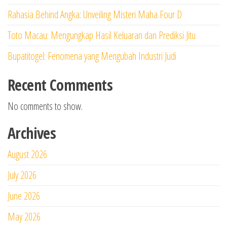
Rahasia Behind Angka: Unveiling Misteri Maha Four D
Toto Macau: Mengungkap Hasil Keluaran dan Prediksi Jitu
Bupatitogel: Fenomena yang Mengubah Industri Judi
Recent Comments
No comments to show.
Archives
August 2026
July 2026
June 2026
May 2026