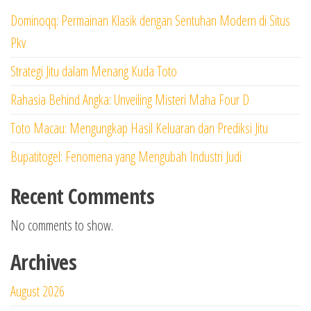
Dominoqq: Permainan Klasik dengan Sentuhan Modern di Situs
Pkv
Strategi Jitu dalam Menang Kuda Toto
Rahasia Behind Angka: Unveiling Misteri Maha Four D
Toto Macau: Mengungkap Hasil Keluaran dan Prediksi Jitu
Bupatitogel: Fenomena yang Mengubah Industri Judi
Recent Comments
No comments to show.
Archives
August 2026