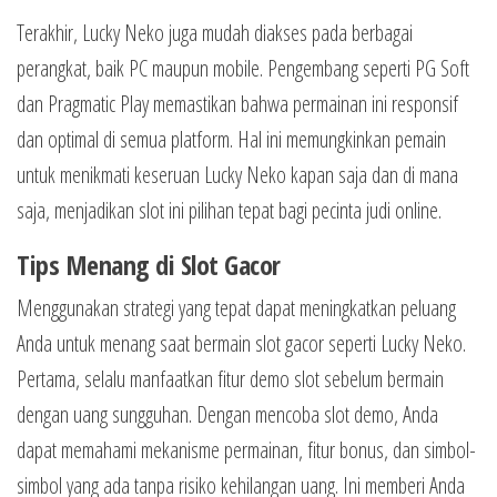
Terakhir, Lucky Neko juga mudah diakses pada berbagai
perangkat, baik PC maupun mobile. Pengembang seperti PG Soft
dan Pragmatic Play memastikan bahwa permainan ini responsif
dan optimal di semua platform. Hal ini memungkinkan pemain
untuk menikmati keseruan Lucky Neko kapan saja dan di mana
saja, menjadikan slot ini pilihan tepat bagi pecinta judi online.
Tips Menang di Slot Gacor
Menggunakan strategi yang tepat dapat meningkatkan peluang
Anda untuk menang saat bermain slot gacor seperti Lucky Neko.
Pertama, selalu manfaatkan fitur demo slot sebelum bermain
dengan uang sungguhan. Dengan mencoba slot demo, Anda
dapat memahami mekanisme permainan, fitur bonus, dan simbol-
simbol yang ada tanpa risiko kehilangan uang. Ini memberi Anda