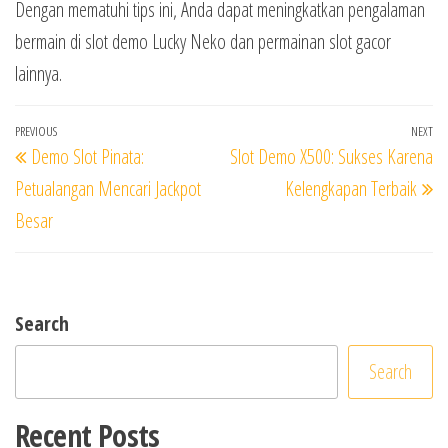
Dengan mematuhi tips ini, Anda dapat meningkatkan pengalaman
bermain di slot demo Lucky Neko dan permainan slot gacor
lainnya.
Post
Previous
PREVIOUS
NEXT
Ne
Demo Slot Pinata:
Slot Demo X500: Sukses Karena
navigation
Post
Po
Petualangan Mencari Jackpot
Kelengkapan Terbaik
Besar
Search
Search
Recent Posts