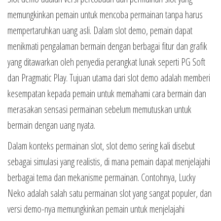
memungkinkan pemain untuk mencoba permainan tanpa harus
mempertaruhkan uang asli. Dalam slot demo, pemain dapat
menikmati pengalaman bermain dengan berbagai fitur dan grafik
yang ditawarkan oleh penyedia perangkat lunak seperti PG Soft
dan Pragmatic Play. Tujuan utama dari slot demo adalah memberi
kesempatan kepada pemain untuk memahami cara bermain dan
merasakan sensasi permainan sebelum memutuskan untuk
bermain dengan uang nyata.
Dalam konteks permainan slot, slot demo sering kali disebut
sebagai simulasi yang realistis, di mana pemain dapat menjelajahi
berbagai tema dan mekanisme permainan. Contohnya, Lucky
Neko adalah salah satu permainan slot yang sangat populer, dan
versi demo-nya memungkinkan pemain untuk menjelajahi