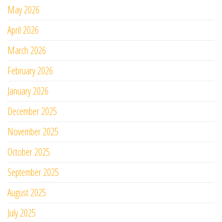
May 2026
April 2026
March 2026
February 2026
January 2026
December 2025
November 2025
October 2025
September 2025
August 2025
July 2025