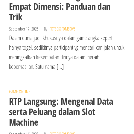
Empat Dimensi: Panduan dan
Trik
September 17, 2025
By
FOT8EJXJF0M8OV5
Dalam dunia judi, khususnya dalam game angka seperti
halnya togel, sedikitnya participant yg mencari-cari jalan untuk
meningkatkan kesempatan dirinya dalam meraih
keberhasilan. Satu nama […]
GAME ONLINE
RTP Langsung: Mengenal Data
serta Peluang dalam Slot
Machine