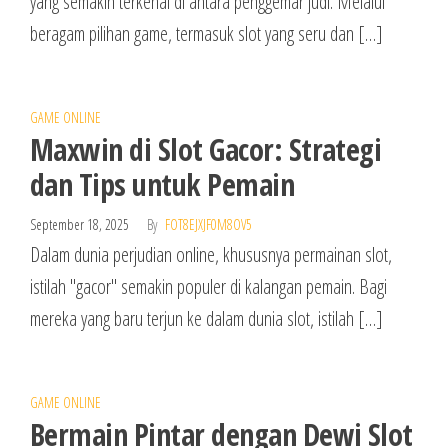
yang semakin terkenal di antara penggemar judi. Melalui
beragam pilihan game, termasuk slot yang seru dan […]
GAME ONLINE
Maxwin di Slot Gacor: Strategi
dan Tips untuk Pemain
September 18, 2025
By
FOT8EJXJF0M8OV5
Dalam dunia perjudian online, khususnya permainan slot,
istilah "gacor" semakin populer di kalangan pemain. Bagi
mereka yang baru terjun ke dalam dunia slot, istilah […]
GAME ONLINE
Bermain Pintar dengan Dewi Slot