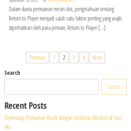
September 16, 2025
By
FOT8EJXJF0M8OV5
Dalam dunia permainan mesin slot, pengetahuan tentang
Return to Player menjadi salah satu faktor penting yang wajib
diperhatikan oleh para pemain. Return to Player […]
Posts
Previous
1
2
3
4
Next
pagination
Search
Search
Recent Posts
Dominoqq: Permainan Klasik dengan Sentuhan Modern di Situs
Pkv