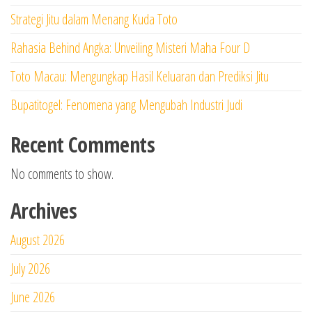
Strategi Jitu dalam Menang Kuda Toto
Rahasia Behind Angka: Unveiling Misteri Maha Four D
Toto Macau: Mengungkap Hasil Keluaran dan Prediksi Jitu
Bupatitogel: Fenomena yang Mengubah Industri Judi
Recent Comments
No comments to show.
Archives
August 2026
July 2026
June 2026