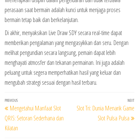
perasaan saat bermain adalah kunci untuk menjaga proses
bermain tetap baik dan berkelanjutan.
Di akhir, menyaksikan Live Draw SDY secara real-time dapat
memberikan pengalaman yang mengasyikkan dan seru. Dengan
melihat pengundian secara langsung, pemain dapat lebih
menghayati atmosfer dan tekanan permainan. Ini juga adalah
peluang untuk segera memperhatikan hasil yang keluar dan
mengubah strategi sesuai dengan hasil terbaru.
Post
Previous
PREVIOUS
NEXT
Ne
Mengetahui Manfaat Slot
Slot Tri: Dunia Menarik Game
navigation
Post
Po
QRIS: Setoran Sederhana dan
Slot Pulsa Pulsa
Kilatan