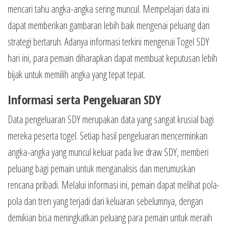
mencari tahu angka-angka sering muncul. Mempelajari data ini
dapat memberikan gambaran lebih baik mengenai peluang dan
strategi bertaruh. Adanya informasi terkini mengenai Togel SDY
hari ini, para pemain diharapkan dapat membuat keputusan lebih
bijak untuk memilih angka yang tepat tepat.
Informasi serta Pengeluaran SDY
Data pengeluaran SDY merupakan data yang sangat krusial bagi
mereka peserta togel. Setiap hasil pengeluaran mencerminkan
angka-angka yang muncul keluar pada live draw SDY, memberi
peluang bagi pemain untuk menganalisis dan merumuskan
rencana pribadi. Melalui informasi ini, pemain dapat melihat pola-
pola dan tren yang terjadi dari keluaran sebelumnya, dengan
demikian bisa meningkatkan peluang para pemain untuk meraih