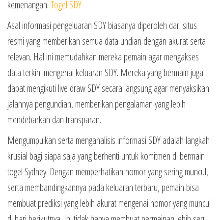
kemenangan.
Togel SDY
Asal informasi pengeluaran SDY biasanya diperoleh dari situs
resmi yang memberikan semua data undian dengan akurat serta
relevan. Hal ini memudahkan mereka pemain agar mengakses
data terkini mengenai keluaran SDY. Mereka yang bermain juga
dapat mengikuti live draw SDY secara langsung agar menyaksikan
jalannya pengundian, memberikan pengalaman yang lebih
mendebarkan dan transparan.
Mengumpulkan serta menganalisis informasi SDY adalah langkah
krusial bagi siapa saja yang berhenti untuk komitmen di bermain
togel Sydney. Dengan memperhatikan nomor yang sering muncul,
serta membandingkannya pada keluaran terbaru, pemain bisa
membuat prediksi yang lebih akurat mengenai nomor yang muncul
di hari berikutnya. Ini tidak hanya membuat permainan lebih seru,