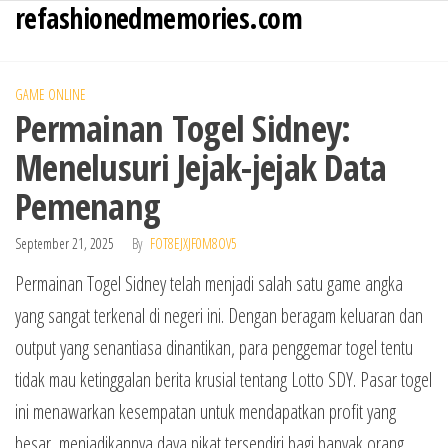
refashionedmemories.com
Skip
to
the
GAME ONLINE
content
Permainan Togel Sidney:
Menelusuri Jejak-jejak Data
Pemenang
September 21, 2025
By
FOT8EJXJF0M8OV5
Permainan Togel Sidney telah menjadi salah satu game angka
yang sangat terkenal di negeri ini. Dengan beragam keluaran dan
output yang senantiasa dinantikan, para penggemar togel tentu
tidak mau ketinggalan berita krusial tentang Lotto SDY. Pasar togel
ini menawarkan kesempatan untuk mendapatkan profit yang
besar, menjadikannya daya pikat tersendiri bagi banyak orang.