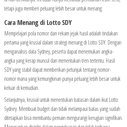
tetapi juga memberi peluang lebih besar untuk menang.
Cara Menang di Lotto SDY
Mempelajari pola nomor dan rekam jejak hasil adalah tindakan
pertama yang krusial dalam strategi menang di Lotto SDY. Dengan
menganalisis data Sydney, peserta dapat menemukan angka-
angka yang kerap muncul dan menentukan tren tertentu. Hasil
SDY yang stabil dapat memberikan petunjuk tentang nomor-
nomor mana yang kemungkinan punya peluang lebih besar untuk
keluar di kemudian.
Selanjutnya, krusial untuk menentukan batasan dalam ikut Lotto
Sydney. Membuat budget dan tidak melampaui batas yang sudah
ditetapkan bisa membantu pemain mengurangi kerugian signifikan.
Menerapkan disiplin dalam pengeluaran dan tidak terbawa