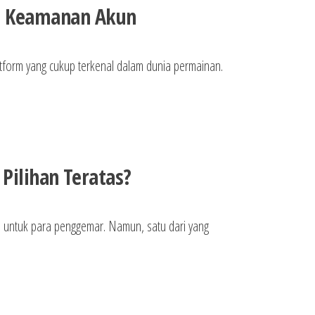
n Keamanan Akun
atform yang cukup terkenal dalam dunia permainan.
 Pilihan Teratas?
a untuk para penggemar. Namun, satu dari yang