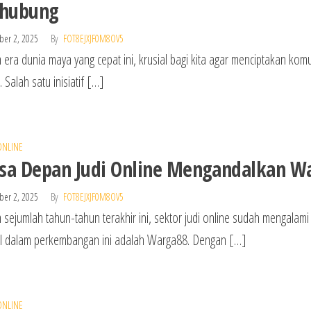
rhubung
ber 2, 2025
By
FOT8EJXJF0M8OV5
era dunia maya yang cepat ini, krusial bagi kita agar menciptakan kom
. Salah satu inisiatif […]
ONLINE
sa Depan Judi Online Mengandalkan W
ber 2, 2025
By
FOT8EJXJF0M8OV5
 sejumlah tahun-tahun terakhir ini, sektor judi online sudah mengalam
l dalam perkembangan ini adalah Warga88. Dengan […]
ONLINE