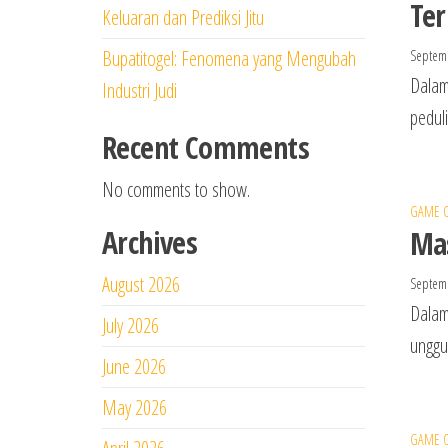
Te
Keluaran dan Prediksi Jitu
Bupatitogel: Fenomena yang Mengubah
Septem
Dalam 
Industri Judi
peduli
Recent Comments
No comments to show.
GAME 
Archives
Ma
August 2026
Septem
Dalam
July 2026
unggu
June 2026
May 2026
GAME 