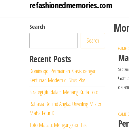
refashionedmemories.com
Skip
to
the
Mo
Search
content
Search
GAME 
Man
Recent Posts
Septem
Dominoqq: Permainan Klasik dengan
Game 
Sentuhan Modern di Situs Pkv
dalam
Strategi Jitu dalam Menang Kuda Toto
Rahasia Behind Angka: Unveiling Misteri
Maha Four D
GAME 
Pe
Toto Macau: Mengungkap Hasil