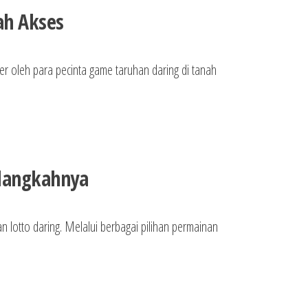
ah Akses
er oleh para pecinta game taruhan daring di tanah
-langkahnya
 lotto daring. Melalui berbagai pilihan permainan