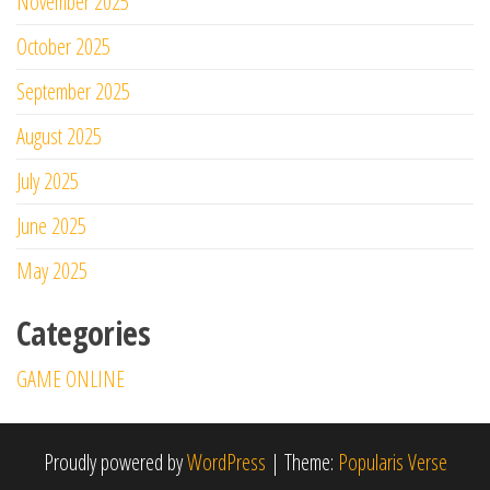
November 2025
October 2025
September 2025
August 2025
July 2025
June 2025
May 2025
Categories
GAME ONLINE
Proudly powered by
WordPress
|
Theme:
Popularis Verse