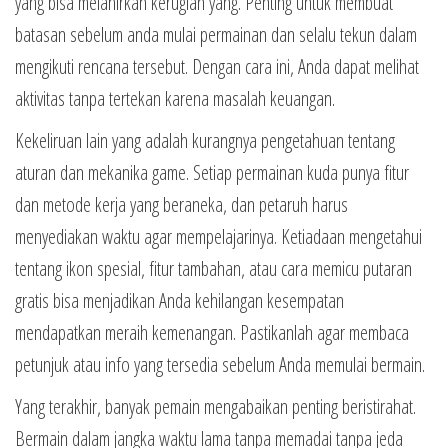
yang bisa melahirkan kerugian yang. Penting untuk membuat
batasan sebelum anda mulai permainan dan selalu tekun dalam
mengikuti rencana tersebut. Dengan cara ini, Anda dapat melihat
aktivitas tanpa tertekan karena masalah keuangan.
Kekeliruan lain yang adalah kurangnya pengetahuan tentang
aturan dan mekanika game. Setiap permainan kuda punya fitur
dan metode kerja yang beraneka, dan petaruh harus
menyediakan waktu agar mempelajarinya. Ketiadaan mengetahui
tentang ikon spesial, fitur tambahan, atau cara memicu putaran
gratis bisa menjadikan Anda kehilangan kesempatan
mendapatkan meraih kemenangan. Pastikanlah agar membaca
petunjuk atau info yang tersedia sebelum Anda memulai bermain.
Yang terakhir, banyak pemain mengabaikan penting beristirahat.
Bermain dalam jangka waktu lama tanpa memadai tanpa jeda