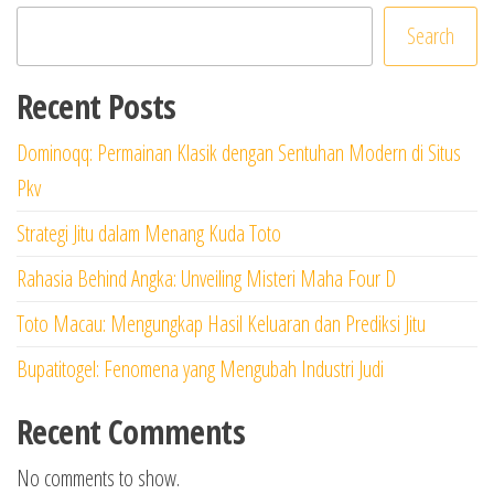
Search
Recent Posts
Dominoqq: Permainan Klasik dengan Sentuhan Modern di Situs
Pkv
Strategi Jitu dalam Menang Kuda Toto
Rahasia Behind Angka: Unveiling Misteri Maha Four D
Toto Macau: Mengungkap Hasil Keluaran dan Prediksi Jitu
Bupatitogel: Fenomena yang Mengubah Industri Judi
Recent Comments
No comments to show.