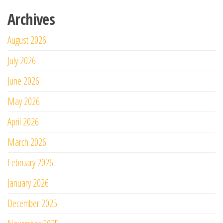
Archives
August 2026
July 2026
June 2026
May 2026
April 2026
March 2026
February 2026
January 2026
December 2025