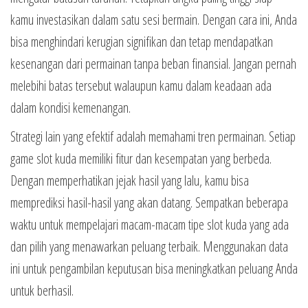
kamu investasikan dalam satu sesi bermain. Dengan cara ini, Anda
bisa menghindari kerugian signifikan dan tetap mendapatkan
kesenangan dari permainan tanpa beban finansial. Jangan pernah
melebihi batas tersebut walaupun kamu dalam keadaan ada
dalam kondisi kemenangan.
Strategi lain yang efektif adalah memahami tren permainan. Setiap
game slot kuda memiliki fitur dan kesempatan yang berbeda.
Dengan memperhatikan jejak hasil yang lalu, kamu bisa
memprediksi hasil-hasil yang akan datang. Sempatkan beberapa
waktu untuk mempelajari macam-macam tipe slot kuda yang ada
dan pilih yang menawarkan peluang terbaik. Menggunakan data
ini untuk pengambilan keputusan bisa meningkatkan peluang Anda
untuk berhasil.