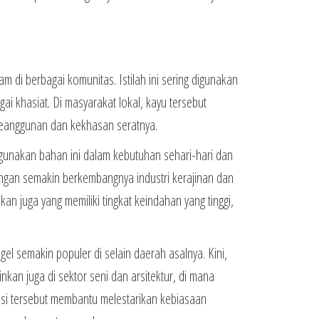
m di berbagai komunitas. Istilah ini sering digunakan
gai khasiat. Di masyarakat lokal, kayu tersebut
keanggunan dan kekhasan seratnya.
ggunakan bahan ini dalam kebutuhan sehari-hari dan
dengan semakin berkembangnya industri kerajinan dan
an juga yang memiliki tingkat keindahan yang tinggi,
 semakin populer di selain daerah asalnya. Kini,
kan juga di sektor seni dan arsitektur, di mana
si tersebut membantu melestarikan kebiasaan