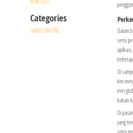
May 2025
pengguna
Categories
Perke
GAME ONLINE
Dalam b
serta pe
aplikasi
beberap
Di sampi
kini men
tren glo
bahan ko
Di pasar
yang ter
serta m