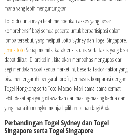
mana yang lebih menguntungkan.
Lotto di dunia maya telah memberikan akses yang besar
komprehensif bagi semua peserta untuk berpartisipasi dalam
lomba tersebut, yang meliputi Lotto Sydney dan Togel Singapore.
jenius toto
Setiap memiliki karakteristik unik serta taktik yang bisa
dapat diikuti. Di artikel ini, kita akan membahas mengupas dari
segi mendalam soal kedua market ini, beserta faktor-faktor yang
bisa memengaruhi pengaruh profit, termasuk komparasi dengan
Togel Hongkong serta Toto Macao. Mari sama-sama cermati
lebih dekat apa yang ditawarkan dari masing-masing kedua dan
yang mana itu mungkin menjadi pilihan pilihan bagi Anda.
Perbandingan Togel Sydney dan Togel
Singapore serta Togel Singapore