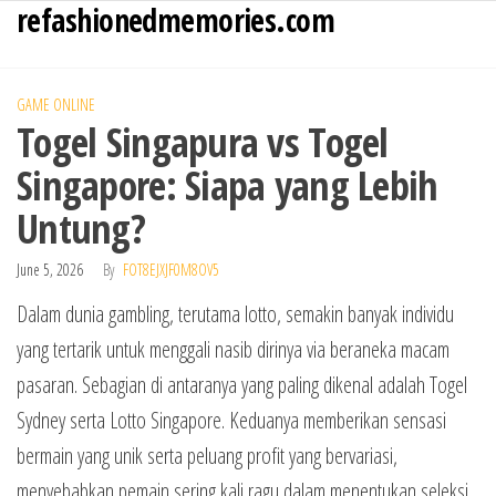
refashionedmemories.com
Skip
to
the
GAME ONLINE
content
Togel Singapura vs Togel
Singapore: Siapa yang Lebih
Untung?
June 5, 2026
By
FOT8EJXJF0M8OV5
Dalam dunia gambling, terutama lotto, semakin banyak individu
yang tertarik untuk menggali nasib dirinya via beraneka macam
pasaran. Sebagian di antaranya yang paling dikenal adalah Togel
Sydney serta Lotto Singapore. Keduanya memberikan sensasi
bermain yang unik serta peluang profit yang bervariasi,
menyebabkan pemain sering kali ragu dalam menentukan seleksi