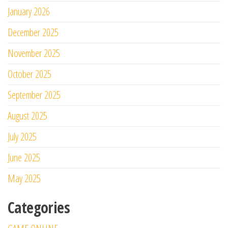
January 2026
December 2025
November 2025
October 2025
September 2025
August 2025
July 2025
June 2025
May 2025
Categories