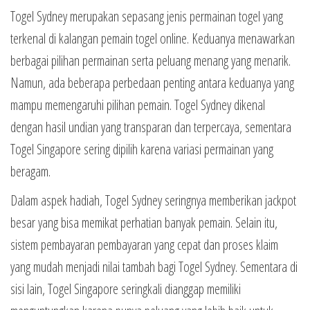
Togel Sydney merupakan sepasang jenis permainan togel yang
terkenal di kalangan pemain togel online. Keduanya menawarkan
berbagai pilihan permainan serta peluang menang yang menarik.
Namun, ada beberapa perbedaan penting antara keduanya yang
mampu memengaruhi pilihan pemain. Togel Sydney dikenal
dengan hasil undian yang transparan dan terpercaya, sementara
Togel Singapore sering dipilih karena variasi permainan yang
beragam.
Dalam aspek hadiah, Togel Sydney seringnya memberikan jackpot
besar yang bisa memikat perhatian banyak pemain. Selain itu,
sistem pembayaran pembayaran yang cepat dan proses klaim
yang mudah menjadi nilai tambah bagi Togel Sydney. Sementara di
sisi lain, Togel Singapore seringkali dianggap memiliki