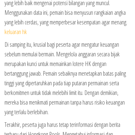
yang lebih baik mengenai potensi bilangan yang muncul.
Menggunakan data ini, pemain bisa menyusun rangkaian angka
yang lebih cerdas, yang memperbesar kesempatan agar menang.
keluaran hk
Di samping itu, krusial bagi peserta agar mengatur keuangan
sebelum memulai bermain. Mengelola anggaran secara bijak
merupakan kunci untuk memainkan lotere HK dengan
bertanggung jawab. Pemain sebaiknya menetapkan batas paling
tinggi yang dipertaruhkan pada tiap putaran permainan serta
berkomitmen untuk tidak melebihi limit itu. Dengan demikian,
mereka bisa menikmati permainan tanpa harus risiko keuangan
yang terlalu berlebihan.
Terakhir, peserta juga harus tetap terinformasi dengan berita
terbaru dari Hongkong Pools. Mengetahui informasi dan