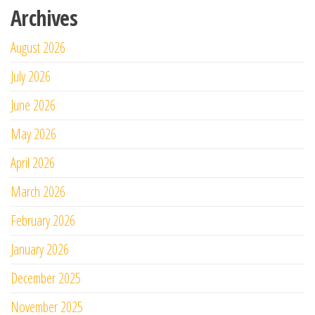
Archives
August 2026
July 2026
June 2026
May 2026
April 2026
March 2026
February 2026
January 2026
December 2025
November 2025