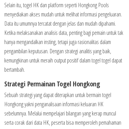
Selain itu, togel HK dan platform seperti Hongkong Pools
menyediakan akses mudah untuk melihat informasi pengeluaran.
Data itu umumnya tercatat dengan jelas dan mudah dipahami.
Ketika melaksanakan analisis data, penting bagi pemain untuk tak
hanya mengandalkan insting, tetapi juga rasionalitas dalam
pengambilan keputusan. Dengan strategi analitis yang baik,
kemungkinan untuk meraih output positif dalam togel togel dapat
bertambah.
Strategi Permainan Togel Hongkong
Sebuah strategi yang dapat diterapkan untuk bermain togel
Hongkong yakni penganalisaan informasi keluaran HK
sebelumnya. Melalui mempelajari bilangan yang kerap muncul
serta corak dari data HK, peserta bisa memperoleh pemahaman