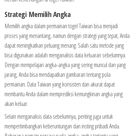
Strategi Memilih Angka
Memilih angka dalam permainan togel Taiwan bisa menjadi
proses yang menantang, namun dengan strategi yang tepat, Anda
dapat meningkatkan peluang menang. Salah satu metode yang
bisa digunakan adalah menganalisis data keluaran sebelumnya.
Dengan mempelajari angka-angka yang sering muncul dan yang
jarang, Anda bisa mendapatkan gambaran tentang pola
permainan. Data Taiwan yang konsisten dan akurat dapat
membantu Anda dalam memprediksi kemungkinan angka yang
akan keluar.
Selain menganalisis data sebelumnya, penting juga untuk
mempertimbangkan keberuntungan dan insting pribadi Anda.
Beberapa pemain percaya pada angka-angka tertentu yang