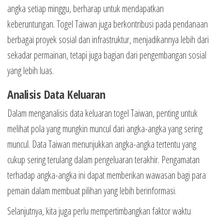
angka setiap minggu, berharap untuk mendapatkan
keberuntungan. Togel Taiwan juga berkontribusi pada pendanaan
berbagai proyek sosial dan infrastruktur, menjadikannya lebih dari
sekadar permainan, tetapi juga bagian dari pengembangan sosial
yang lebih luas.
Analisis Data Keluaran
Dalam menganalisis data keluaran togel Taiwan, penting untuk
melihat pola yang mungkin muncul dari angka-angka yang sering
muncul. Data Taiwan menunjukkan angka-angka tertentu yang
cukup sering terulang dalam pengeluaran terakhir. Pengamatan
terhadap angka-angka ini dapat memberikan wawasan bagi para
pemain dalam membuat pilihan yang lebih berinformasi.
Selanjutnya, kita juga perlu mempertimbangkan faktor waktu