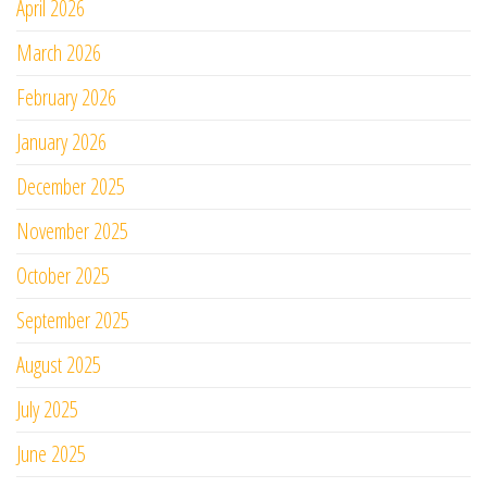
April 2026
March 2026
February 2026
January 2026
December 2025
November 2025
October 2025
September 2025
August 2025
July 2025
June 2025