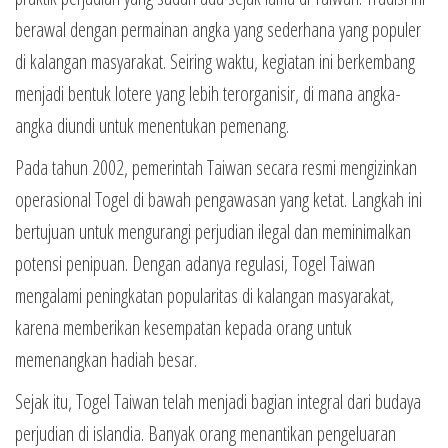
berawal dengan permainan angka yang sederhana yang populer
di kalangan masyarakat. Seiring waktu, kegiatan ini berkembang
menjadi bentuk lotere yang lebih terorganisir, di mana angka-
angka diundi untuk menentukan pemenang.
Pada tahun 2002, pemerintah Taiwan secara resmi mengizinkan
operasional Togel di bawah pengawasan yang ketat. Langkah ini
bertujuan untuk mengurangi perjudian ilegal dan meminimalkan
potensi penipuan. Dengan adanya regulasi, Togel Taiwan
mengalami peningkatan popularitas di kalangan masyarakat,
karena memberikan kesempatan kepada orang untuk
memenangkan hadiah besar.
Sejak itu, Togel Taiwan telah menjadi bagian integral dari budaya
perjudian di islandia. Banyak orang menantikan pengeluaran