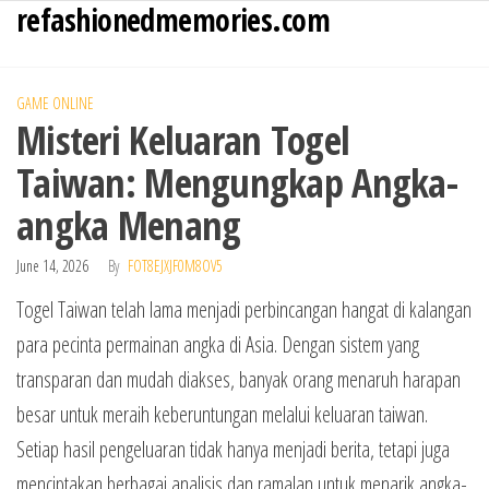
refashionedmemories.com
Skip
to
the
GAME ONLINE
content
Misteri Keluaran Togel
Taiwan: Mengungkap Angka-
angka Menang
June 14, 2026
By
FOT8EJXJF0M8OV5
Togel Taiwan telah lama menjadi perbincangan hangat di kalangan
para pecinta permainan angka di Asia. Dengan sistem yang
transparan dan mudah diakses, banyak orang menaruh harapan
besar untuk meraih keberuntungan melalui keluaran taiwan.
Setiap hasil pengeluaran tidak hanya menjadi berita, tetapi juga
menciptakan berbagai analisis dan ramalan untuk menarik angka-