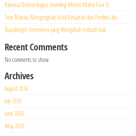
Rahasia Behind Angka: Unveiling Misteri Maha Four D
Toto Macau: Mengungkap Hasil Keluaran dan Prediksi Jitu
Bupatitogel: Fenomena yang Mengubah Industri Judi
Recent Comments
No comments to show.
Archives
August 2026
July 2026
June 2026
May 2026