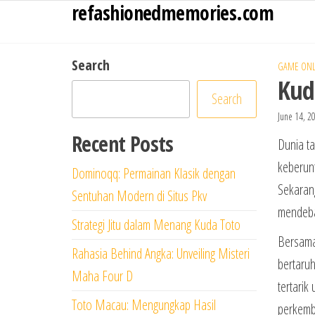
refashionedmemories.com
Skip
to
the
Search
GAME ONL
content
Kud
Search
June 14, 2
Recent Posts
Dunia ta
keberunt
Dominoqq: Permainan Klasik dengan
Sekarang
Sentuhan Modern di Situs Pkv
mendeba
Strategi Jitu dalam Menang Kuda Toto
Bersama
Rahasia Behind Angka: Unveiling Misteri
bertaru
Maha Four D
tertarik
Toto Macau: Mengungkap Hasil
perkemb