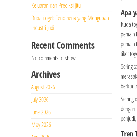
Keluaran dan Prediksi Jitu
Apa y
Bupatitogel: Fenomena yang Mengubah
Kuda to
Industri Judi
pemain b
Recent Comments
pemain t
tiket toge
No comments to show.
Seringka
Archives
merasaka
berkontr
August 2026
Seiring 
July 2026
dengan c
June 2026
penjudi
May 2026
Tren 