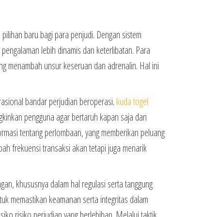
pilihan baru bagi para penjudi. Dengan sistem
pengalaman lebih dinamis dan keterlibatan. Para
ng menambah unsur keseruan dan adrenalin. Hal ini
rasional bandar perjudian beroperasi.
kuda togel
gkinkan pengguna agar bertaruh kapan saja dan
rmasi tentang perlombaan, yang memberikan peluang
h frekuensi transaksi akan tetapi juga menarik
an, khususnya dalam hal regulasi serta tanggung
ntuk memastikan keamanan serta integritas dalam
iko risiko perjudian yang berlebihan. Melalui taktik