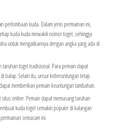
n perlombaan kuda. Dalam jenis permainan ini,
Setiap kuda kuda mewakili nomor togel, sehingga
saha untuk mengaitkannya dengan angka yang ada di
taruhan togel tradisional. Para pemain dapat
 balap. Selain itu, unsur keberuntungan tetap
ya dapat memberikan pemain keuntungan tambahan.
lui situs online. Pemain dapat memasang taruhan
 membuat kuda togel semakin populer di kalangan
 permainan semacam ini.