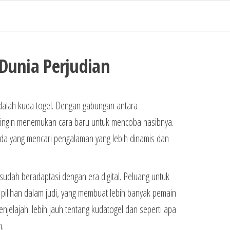
 Dunia Perjudian
adalah kuda togel. Dengan gabungan antara
g ingin menemukan cara baru untuk mencoba nasibnya.
uda yang mencari pengalaman yang lebih dinamis dan
udah beradaptasi dengan era digital. Peluang untuk
ilihan dalam judi, yang membuat lebih banyak pemain
 menjelajahi lebih jauh tentang kudatogel dan seperti apa
.