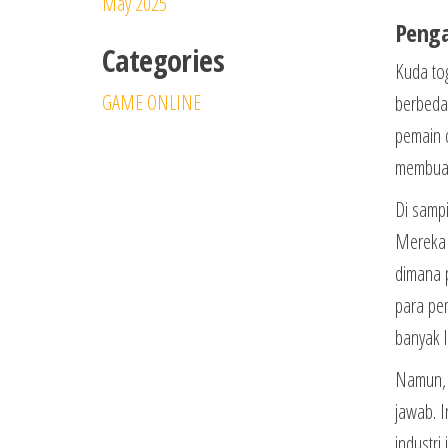
May 2025
Penga
Categories
Kuda tog
GAME ONLINE
berbeda 
pemain d
membuat 
Di sampi
Mereka 
dimana 
para pem
banyak l
Namun, 
jawab. I
industri