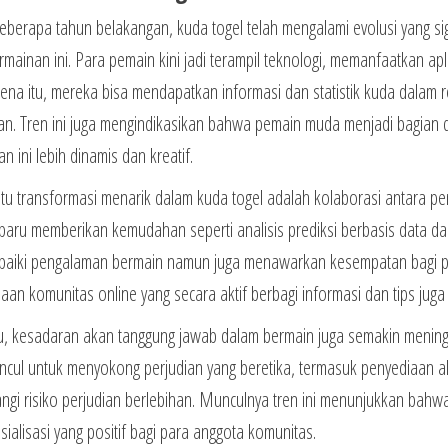
berapa tahun belakangan, kuda togel telah mengalami evolusi yang sig
mainan ini. Para pemain kini jadi terampil teknologi, memanfaatkan ap
ena itu, mereka bisa mendapatkan informasi dan statistik kuda dalam
an. Tren ini juga mengindikasikan bahwa pemain muda menjadi bagian 
n ini lebih dinamis dan kreatif.
tu transformasi menarik dalam kuda togel adalah kolaborasi antara pe
 baru memberikan kemudahan seperti analisis prediksi berbasis data dan
aiki pengalaman bermain namun juga menawarkan kesempatan bagi pem
an komunitas online yang secara aktif berbagi informasi dan tips ju
tu, kesadaran akan tanggung jawab dalam bermain juga semakin meningk
ncul untuk menyokong perjudian yang beretika, termasuk penyediaan 
gi risiko perjudian berlebihan. Munculnya tren ini menunjukkan bahwa
sialisasi yang positif bagi para anggota komunitas.