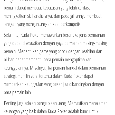
pemain dapat membuat keputusan yang lebih cerdas,
meningkatkan skill analisisnya, dan pada gilirannya membuat
langkah yang menguntungkan saat berkompetisi.
Selain itu, Kuda Poker menawarkan beraneka jenis permainan
yang dapat disesuaikan dengan gaya permainan masing-masing
pemain. Menentukan game yang cocok dengan keahlian dan
pilihan dapat membantu para pemain mengoptimalkan
keunggulannya. Misalnya, jika pemain handal dalam permainan
strategi, memilih versi tertentu dalam Kuda Poker dapat
memberikan keunggulan yang besar jika dibandingkan dengan
para pemain lain.
Penting juga adalah pengelolaan uang. Memastikan manajemen
keuangan yang baik dalam Kuda Poker adalah kunci untuk