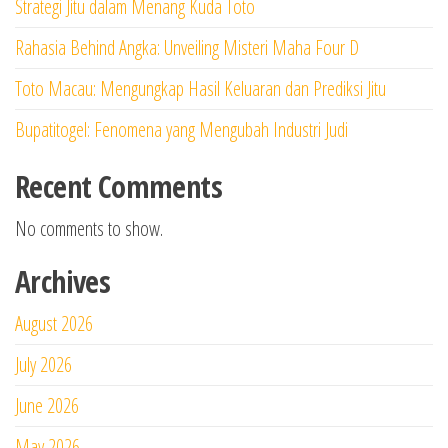
Strategi Jitu dalam Menang Kuda Toto
Rahasia Behind Angka: Unveiling Misteri Maha Four D
Toto Macau: Mengungkap Hasil Keluaran dan Prediksi Jitu
Bupatitogel: Fenomena yang Mengubah Industri Judi
Recent Comments
No comments to show.
Archives
August 2026
July 2026
June 2026
May 2026