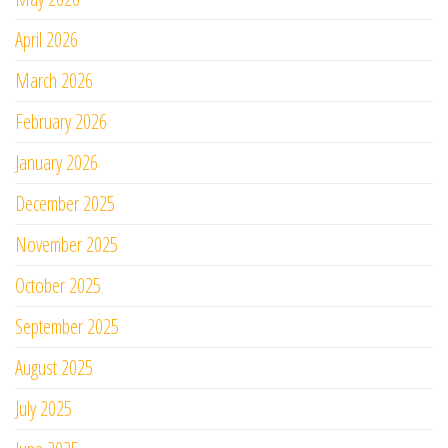
April 2026
March 2026
February 2026
January 2026
December 2025
November 2025
October 2025
September 2025
August 2025
July 2025