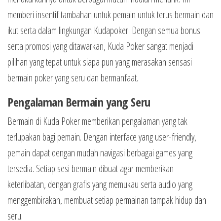
memberi insentif tambahan untuk pemain untuk terus bermain dan
ikut serta dalam lingkungan Kudapoker. Dengan semua bonus
serta promosi yang ditawarkan, Kuda Poker sangat menjadi
pilihan yang tepat untuk siapa pun yang merasakan sensasi
bermain poker yang seru dan bermanfaat.
Pengalaman Bermain yang Seru
Bermain di Kuda Poker memberikan pengalaman yang tak
terlupakan bagi pemain. Dengan interface yang user-friendly,
pemain dapat dengan mudah navigasi berbagai games yang
tersedia. Setiap sesi bermain dibuat agar memberikan
keterlibatan, dengan grafis yang memukau serta audio yang
menggembirakan, membuat setiap permainan tampak hidup dan
seru.