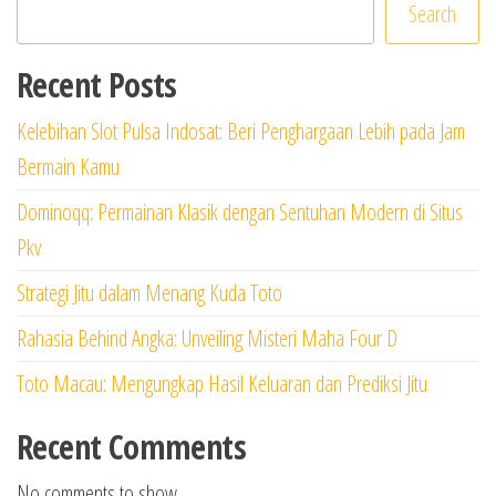
Search
Recent Posts
Kelebihan Slot Pulsa Indosat: Beri Penghargaan Lebih pada Jam
Bermain Kamu
Dominoqq: Permainan Klasik dengan Sentuhan Modern di Situs
Pkv
Strategi Jitu dalam Menang Kuda Toto
Rahasia Behind Angka: Unveiling Misteri Maha Four D
Toto Macau: Mengungkap Hasil Keluaran dan Prediksi Jitu
Recent Comments
No comments to show.