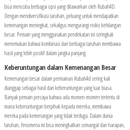
bisa mencoba berbagai opsi yang ditawarkan oleh Rubah4D.
Dengan mendiversifikasi taruhan, peluang untuk mendapatkan
kemenangan meningkat, sekaligus mengurangi risiko kehilangan
besar. Pemain yang menggunakan pendekatan ini seringkali
menemukan bahwa kombinasi dari berbagai taruhan membawa
hasil yang lebih positif dalam jangka panjang.
Keberuntungan dalam Kemenangan Besar
Kemenangan besar dalam permainan Rubah4d sering kali
dianggap sebagai hasil dari keberuntungan yang luar biasa.
Banyak pemain percaya bahwa ada momen-momen tertentu di
mana keberuntungan berpihak kepada mereka, membawa
mereka pada kemenangan yang tidak terduga. Dalam dunia
taruhan, fenomena ini bisa meningkatkan semangat dan harapan,