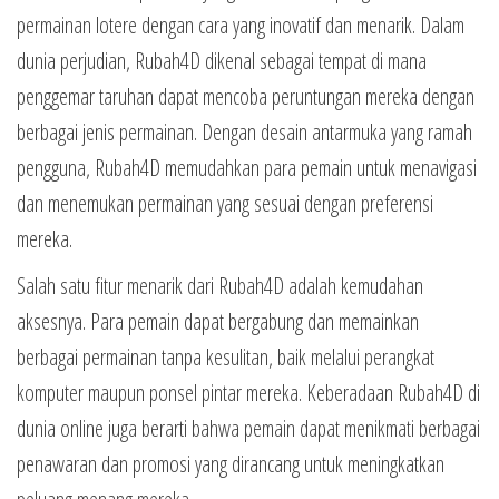
permainan lotere dengan cara yang inovatif dan menarik. Dalam
dunia perjudian, Rubah4D dikenal sebagai tempat di mana
penggemar taruhan dapat mencoba peruntungan mereka dengan
berbagai jenis permainan. Dengan desain antarmuka yang ramah
pengguna, Rubah4D memudahkan para pemain untuk menavigasi
dan menemukan permainan yang sesuai dengan preferensi
mereka.
Salah satu fitur menarik dari Rubah4D adalah kemudahan
aksesnya. Para pemain dapat bergabung dan memainkan
berbagai permainan tanpa kesulitan, baik melalui perangkat
komputer maupun ponsel pintar mereka. Keberadaan Rubah4D di
dunia online juga berarti bahwa pemain dapat menikmati berbagai
penawaran dan promosi yang dirancang untuk meningkatkan