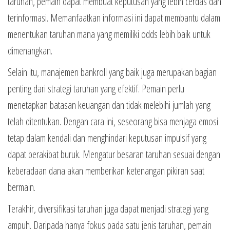
taruhan, pemain dapat membuat keputusan yang lebih cerdas dan
terinformasi. Memanfaatkan informasi ini dapat membantu dalam
menentukan taruhan mana yang memiliki odds lebih baik untuk
dimenangkan.
Selain itu, manajemen bankroll yang baik juga merupakan bagian
penting dari strategi taruhan yang efektif. Pemain perlu
menetapkan batasan keuangan dan tidak melebihi jumlah yang
telah ditentukan. Dengan cara ini, seseorang bisa menjaga emosi
tetap dalam kendali dan menghindari keputusan impulsif yang
dapat berakibat buruk. Mengatur besaran taruhan sesuai dengan
keberadaan dana akan memberikan ketenangan pikiran saat
bermain.
Terakhir, diversifikasi taruhan juga dapat menjadi strategi yang
ampuh. Daripada hanya fokus pada satu jenis taruhan, pemain