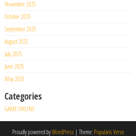
November 2025
October 2025
September 2025
August 2025
July 2025
June 2025
May 2025
Categories
GAME ONLINE
Proudly powered by
WordPress
|
Theme:
Popularis Verse