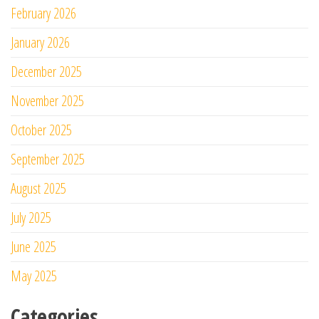
February 2026
January 2026
December 2025
November 2025
October 2025
September 2025
August 2025
July 2025
June 2025
May 2025
Categories