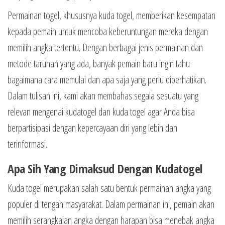
Permainan togel, khususnya kuda togel, memberikan kesempatan
kepada pemain untuk mencoba keberuntungan mereka dengan
memilih angka tertentu. Dengan berbagai jenis permainan dan
metode taruhan yang ada, banyak pemain baru ingin tahu
bagaimana cara memulai dan apa saja yang perlu diperhatikan.
Dalam tulisan ini, kami akan membahas segala sesuatu yang
relevan mengenai kudatogel dan kuda togel agar Anda bisa
berpartisipasi dengan kepercayaan diri yang lebih dan
terinformasi.
Apa Sih Yang Dimaksud Dengan Kudatogel
Kuda togel merupakan salah satu bentuk permainan angka yang
populer di tengah masyarakat. Dalam permainan ini, pemain akan
memilih serangkaian angka dengan harapan bisa menebak angka