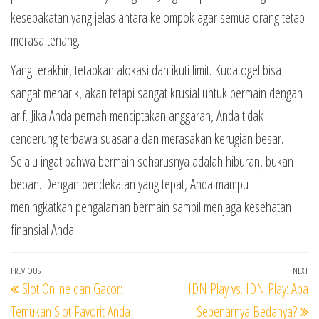
kesepakatan yang jelas antara kelompok agar semua orang tetap
merasa tenang.
Yang terakhir, tetapkan alokasi dan ikuti limit. Kudatogel bisa
sangat menarik, akan tetapi sangat krusial untuk bermain dengan
arif. Jika Anda pernah menciptakan anggaran, Anda tidak
cenderung terbawa suasana dan merasakan kerugian besar.
Selalu ingat bahwa bermain seharusnya adalah hiburan, bukan
beban. Dengan pendekatan yang tepat, Anda mampu
meningkatkan pengalaman bermain sambil menjaga kesehatan
finansial Anda.
Post
Previous
PREVIOUS
NEXT
Ne
Slot Online dan Gacor:
IDN Play vs. IDN Play: Apa
navigation
Post
Po
Temukan Slot Favorit Anda
Sebenarnya Bedanya?