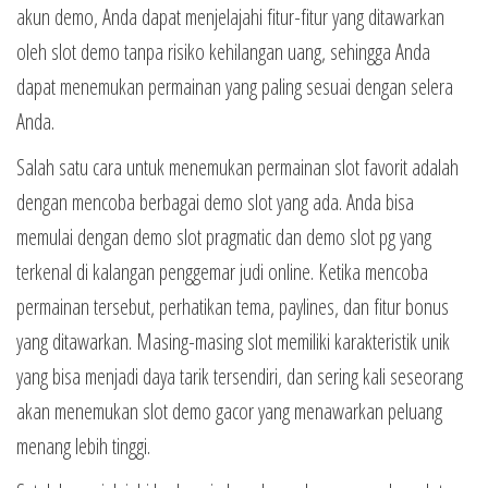
akun demo, Anda dapat menjelajahi fitur-fitur yang ditawarkan
oleh slot demo tanpa risiko kehilangan uang, sehingga Anda
dapat menemukan permainan yang paling sesuai dengan selera
Anda.
Salah satu cara untuk menemukan permainan slot favorit adalah
dengan mencoba berbagai demo slot yang ada. Anda bisa
memulai dengan demo slot pragmatic dan demo slot pg yang
terkenal di kalangan penggemar judi online. Ketika mencoba
permainan tersebut, perhatikan tema, paylines, dan fitur bonus
yang ditawarkan. Masing-masing slot memiliki karakteristik unik
yang bisa menjadi daya tarik tersendiri, dan sering kali seseorang
akan menemukan slot demo gacor yang menawarkan peluang
menang lebih tinggi.