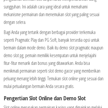
sungguhan. Ini adalah cara yang ideal untuk memahami
mekanisme permainan dan menemukan slot yang paling sesuai
dengan selera.
Bagi Anda yang tertarik dengan berbagai provider terkemuka
seperti Pragmatic Play dan PG Soft, banyak tersedia opsi untuk
bermain dalam mode demo. Baik itu demo slot pragmatic maupun
demo slot pg, pemain memiliki kesempatan untuk menjelajahi
fitur-fitur menarik dan bonus yang ditawarkan. Anda bisa
menikmati permainan seperti slot demo gacor yang memberikan
peluang menang lebih tinggi. Temukan slot online yang sesuai dan
mulai petualangan bermain Anda secara gratis.
Pengertian Slot Online dan Demo Slot
Slot online merupakan permainan kasino yang dimainkan melalui