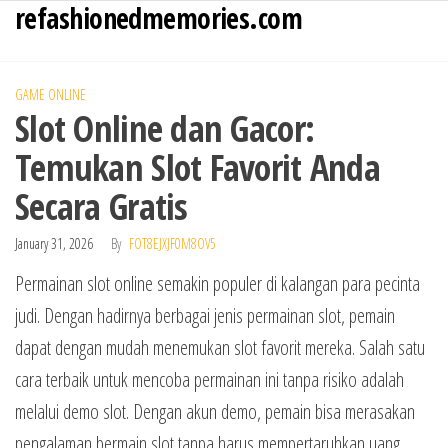
refashionedmemories.com
Skip
to
the
GAME ONLINE
content
Slot Online dan Gacor:
Temukan Slot Favorit Anda
Secara Gratis
January 31, 2026
By
FOT8EJXJF0M8OV5
Permainan slot online semakin populer di kalangan para pecinta
judi. Dengan hadirnya berbagai jenis permainan slot, pemain
dapat dengan mudah menemukan slot favorit mereka. Salah satu
cara terbaik untuk mencoba permainan ini tanpa risiko adalah
melalui demo slot. Dengan akun demo, pemain bisa merasakan
pengalaman bermain slot tanpa harus mempertaruhkan uang