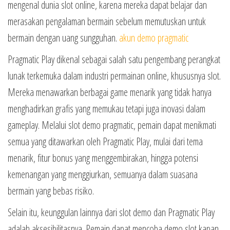
mengenal dunia slot online, karena mereka dapat belajar dan
merasakan pengalaman bermain sebelum memutuskan untuk
bermain dengan uang sungguhan.
akun demo pragmatic
Pragmatic Play dikenal sebagai salah satu pengembang perangkat
lunak terkemuka dalam industri permainan online, khususnya slot.
Mereka menawarkan berbagai game menarik yang tidak hanya
menghadirkan grafis yang memukau tetapi juga inovasi dalam
gameplay. Melalui slot demo pragmatic, pemain dapat menikmati
semua yang ditawarkan oleh Pragmatic Play, mulai dari tema
menarik, fitur bonus yang menggembirakan, hingga potensi
kemenangan yang menggiurkan, semuanya dalam suasana
bermain yang bebas risiko.
Selain itu, keunggulan lainnya dari slot demo dan Pragmatic Play
adalah aksesibilitasnya. Pemain dapat mencoba demo slot kapan