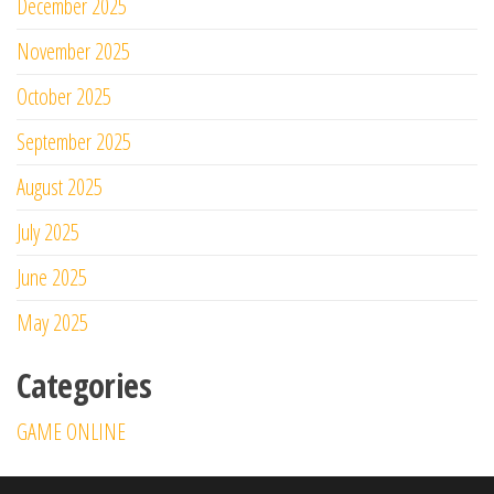
December 2025
November 2025
October 2025
September 2025
August 2025
July 2025
June 2025
May 2025
Categories
GAME ONLINE