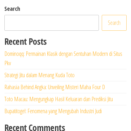
Search
Search
Recent Posts
Dominoqq: Permainan Klasik dengan Sentuhan Modern di Situs
Pkv
Strategi Jitu dalam Menang Kuda Toto
Rahasia Behind Angka: Unveiling Misteri Maha Four D
Toto Macau: Mengungkap Hasil Keluaran dan Prediksi Jitu
Bupatitogel: Fenomena yang Mengubah Industri Judi
Recent Comments