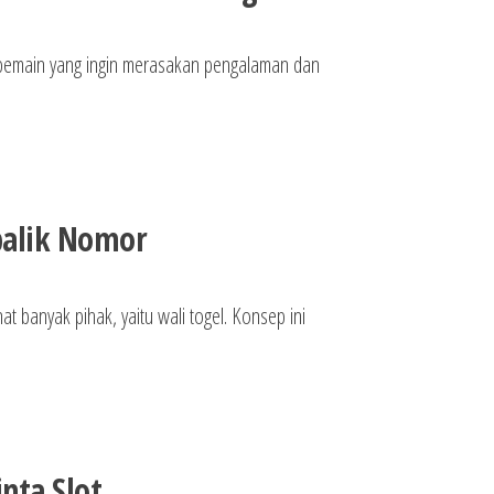
pa pemain yang ingin merasakan pengalaman dan
balik Nomor
t banyak pihak, yaitu wali togel. Konsep ini
inta Slot