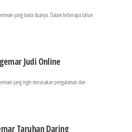
bermain yang tiada duanya. Dalam beberapa tahun
gemar Judi Online
pa pemain yang ingin merasakan pengalaman dan
emar Taruhan Daring