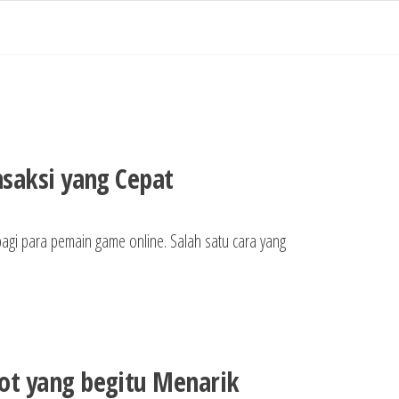
nsaksi yang Cepat
 bagi para pemain game online. Salah satu cara yang
lot yang begitu Menarik