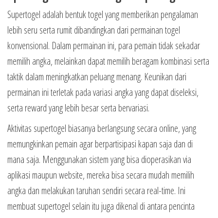
Supertogel adalah bentuk togel yang memberikan pengalaman
lebih seru serta rumit dibandingkan dari permainan togel
konvensional. Dalam permainan ini, para pemain tidak sekadar
memilih angka, melainkan dapat memilih beragam kombinasi serta
taktik dalam meningkatkan peluang menang. Keunikan dari
permainan ini terletak pada variasi angka yang dapat diseleksi,
serta reward yang lebih besar serta bervariasi.
Aktivitas supertogel biasanya berlangsung secara online, yang
memungkinkan pemain agar berpartisipasi kapan saja dan di
mana saja. Menggunakan sistem yang bisa dioperasikan via
aplikasi maupun website, mereka bisa secara mudah memilih
angka dan melakukan taruhan sendiri secara real-time. Ini
membuat supertogel selain itu juga dikenal di antara pencinta