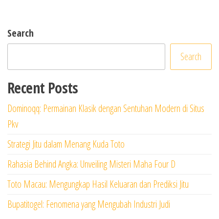
Search
Search
Recent Posts
Dominoqq: Permainan Klasik dengan Sentuhan Modern di Situs
Pkv
Strategi Jitu dalam Menang Kuda Toto
Rahasia Behind Angka: Unveiling Misteri Maha Four D
Toto Macau: Mengungkap Hasil Keluaran dan Prediksi Jitu
Bupatitogel: Fenomena yang Mengubah Industri Judi