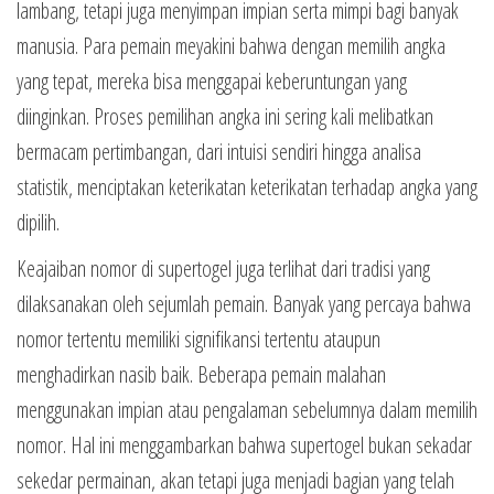
lambang, tetapi juga menyimpan impian serta mimpi bagi banyak
manusia. Para pemain meyakini bahwa dengan memilih angka
yang tepat, mereka bisa menggapai keberuntungan yang
diinginkan. Proses pemilihan angka ini sering kali melibatkan
bermacam pertimbangan, dari intuisi sendiri hingga analisa
statistik, menciptakan keterikatan keterikatan terhadap angka yang
dipilih.
Keajaiban nomor di supertogel juga terlihat dari tradisi yang
dilaksanakan oleh sejumlah pemain. Banyak yang percaya bahwa
nomor tertentu memiliki signifikansi tertentu ataupun
menghadirkan nasib baik. Beberapa pemain malahan
menggunakan impian atau pengalaman sebelumnya dalam memilih
nomor. Hal ini menggambarkan bahwa supertogel bukan sekadar
sekedar permainan, akan tetapi juga menjadi bagian yang telah