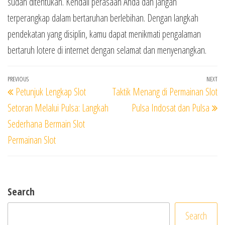
sudah ditentukan. Kendali perasaan Anda dan jangan
terperangkap dalam bertaruhan berlebihan. Dengan langkah
pendekatan yang disiplin, kamu dapat menikmati pengalaman
bertaruh lotere di internet dengan selamat dan menyenangkan.
Post
Previous
PREVIOUS
NEXT
Ne
Petunjuk Lengkap Slot
Taktik Menang di Permainan Slot
navigation
Post
Po
Setoran Melalui Pulsa: Langkah
Pulsa Indosat dan Pulsa
Sederhana Bermain Slot
Permainan Slot
Search
Search