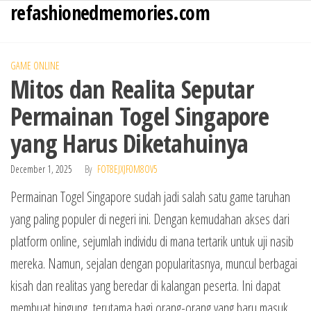
refashionedmemories.com
Skip
to
the
GAME ONLINE
content
Mitos dan Realita Seputar
Permainan Togel Singapore
yang Harus Diketahuinya
December 1, 2025
By
FOT8EJXJF0M8OV5
Permainan Togel Singapore sudah jadi salah satu game taruhan
yang paling populer di negeri ini. Dengan kemudahan akses dari
platform online, sejumlah individu di mana tertarik untuk uji nasib
mereka. Namun, sejalan dengan popularitasnya, muncul berbagai
kisah dan realitas yang beredar di kalangan peserta. Ini dapat
membuat bingung, terutama bagi orang-orang yang baru masuk