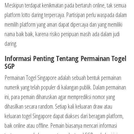
Meskipun terdapat kenikmatan pada bertaruh online, tak semua
platform lotto daring terpercaya. Partisipan perlu waspada dalam
memilih platform yang aman dapat dipercaya dan yang memiliki
nama baik baik, karena risiko penipuan masih ada dalam judi
daring.
Informasi Penting Tentang Permainan Togel
SGP
Permainan Togel Singapore adalah sebuah bentuk permainan
numerik yang telah populer di kalangan publik. Dalam permainan
ini, para pemain diharuskan agar memprediksi nomor yang
dihasilkan secara random. Setiap kali keluaran draw atau
keluaran togel Singapore dapat diakses dari beragam platform,
baik online atau offline. Pemain biasanya mencari informasi