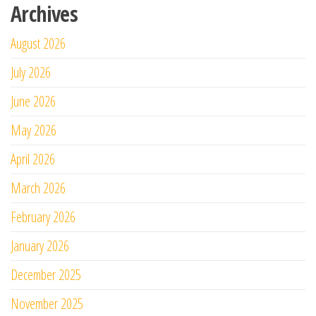
Archives
August 2026
July 2026
June 2026
May 2026
April 2026
March 2026
February 2026
January 2026
December 2025
November 2025