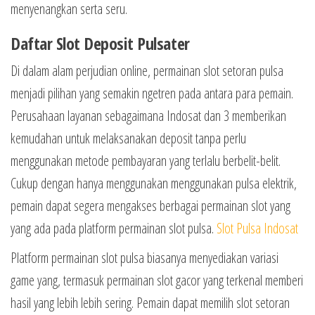
menyenangkan serta seru.
Daftar Slot Deposit Pulsater
Di dalam alam perjudian online, permainan slot setoran pulsa
menjadi pilihan yang semakin ngetren pada antara para pemain.
Perusahaan layanan sebagaimana Indosat dan 3 memberikan
kemudahan untuk melaksanakan deposit tanpa perlu
menggunakan metode pembayaran yang terlalu berbelit-belit.
Cukup dengan hanya menggunakan menggunakan pulsa elektrik,
pemain dapat segera mengakses berbagai permainan slot yang
yang ada pada platform permainan slot pulsa.
Slot Pulsa Indosat
Platform permainan slot pulsa biasanya menyediakan variasi
game yang, termasuk permainan slot gacor yang terkenal memberi
hasil yang lebih lebih sering. Pemain dapat memilih slot setoran