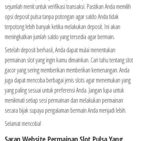
sejumlah menit untuk verifikasi transaksi. Pastikan Anda memilih
opsi deposit pulsa tanpa potongan agar saldo Anda tidak
terpotong lebih banyak ketika melakukan deposit. Ini akan
meningkatkan jumlah saldo yang tersedia agar bermain.
Setelah deposit berhasil, Anda dapat mulai menentukan
permainan slot yang ingin kamu dimainkan. Cari tahu tentang slot
gacor yang sering memberikan memberikan kemenangan. Anda
juga dapat mencoba berbagai jenis slots agar menemukan yang
yang paling sesuai untuk preferensi Anda. Jangan lupa untuk
menikmati setiap sesi permainan dan melakukan permainan
secara bijak supaya pengalaman bermain Anda menjadi lebih.
Selamat mencoba!
Saran Website Permainan Slot Pulsa Yang