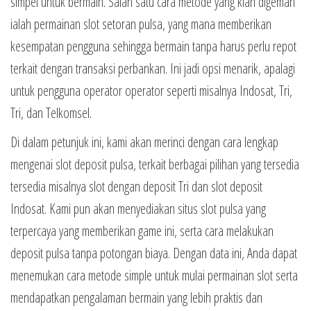
simpel untuk bermain. Salah satu cara metode yang kian digemari
ialah permainan slot setoran pulsa, yang mana memberikan
kesempatan pengguna sehingga bermain tanpa harus perlu repot
terkait dengan transaksi perbankan. Ini jadi opsi menarik, apalagi
untuk pengguna operator operator seperti misalnya Indosat, Tri,
Tri, dan Telkomsel.
Di dalam petunjuk ini, kami akan merinci dengan cara lengkap
mengenai slot deposit pulsa, terkait berbagai pilihan yang tersedia
tersedia misalnya slot dengan deposit Tri dan slot deposit
Indosat. Kami pun akan menyediakan situs slot pulsa yang
terpercaya yang memberikan game ini, serta cara melakukan
deposit pulsa tanpa potongan biaya. Dengan data ini, Anda dapat
menemukan cara metode simple untuk mulai permainan slot serta
mendapatkan pengalaman bermain yang lebih praktis dan