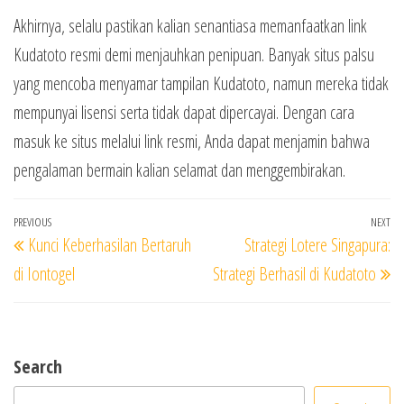
Akhirnya, selalu pastikan kalian senantiasa memanfaatkan link
Kudatoto resmi demi menjauhkan penipuan. Banyak situs palsu
yang mencoba menyamar tampilan Kudatoto, namun mereka tidak
mempunyai lisensi serta tidak dapat dipercayai. Dengan cara
masuk ke situs melalui link resmi, Anda dapat menjamin bahwa
pengalaman bermain kalian selamat dan menggembirakan.
Post
Previous
PREVIOUS
NEXT
Ne
Kunci Keberhasilan Bertaruh
Strategi Lotere Singapura:
navigation
Post
Po
di Iontogel
Strategi Berhasil di Kudatoto
Search