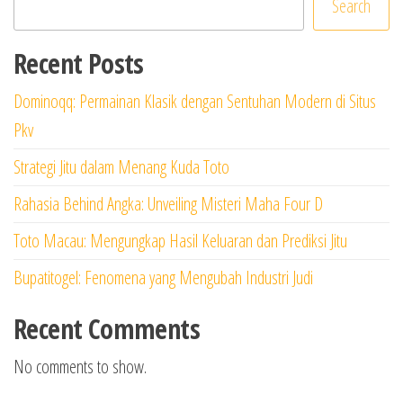
Search
Recent Posts
Dominoqq: Permainan Klasik dengan Sentuhan Modern di Situs
Pkv
Strategi Jitu dalam Menang Kuda Toto
Rahasia Behind Angka: Unveiling Misteri Maha Four D
Toto Macau: Mengungkap Hasil Keluaran dan Prediksi Jitu
Bupatitogel: Fenomena yang Mengubah Industri Judi
Recent Comments
No comments to show.