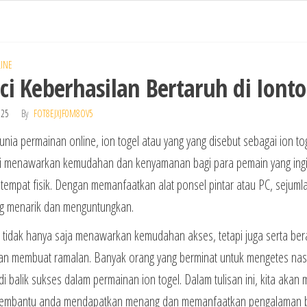
INE
ci Keberhasilan Bertaruh di Ionto
025
By
FOT8EJXJF0M8OV5
nia permainan online, ion togel atau yang yang disebut sebagai ion tog
i menawarkan kemudahan dan kenyamanan bagi para pemain yang ingin
 tempat fisik. Dengan memanfaatkan alat ponsel pintar atau PC, sejum
ng menarik dan menguntungkan.
l tidak hanya saja menawarkan kemudahan akses, tetapi juga serta be
an membuat ramalan. Banyak orang yang berminat untuk mengetes nasib
di balik sukses dalam permainan ion togel. Dalam tulisan ini, kita ak
embantu anda mendapatkan menang dan memanfaatkan pengalaman berm