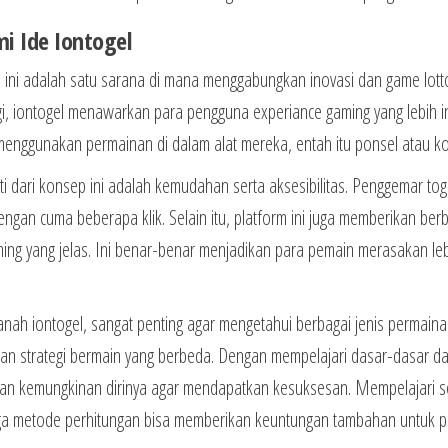
i Ide Iontogel
m ini adalah satu sarana di mana menggabungkan inovasi dan game lo
i, iontogel menawarkan para pengguna experiance gaming yang lebih i
nggunakan permainan di dalam alat mereka, entah itu ponsel atau komp
ti dari konsep ini adalah kemudahan serta aksesibilitas. Penggemar to
ngan cuma beberapa klik. Selain itu, platform ini juga memberikan berb
ing yang jelas. Ini benar-benar menjadikan para pemain merasakan le
.
nah iontogel, sangat penting agar mengetahui berbagai jenis permaina
dan strategi bermain yang berbeda. Dengan mempelajari dasar-dasar d
an kemungkinan dirinya agar mendapatkan kesuksesan. Mempelajari s
uga metode perhitungan bisa memberikan keuntungan tambahan untuk pa