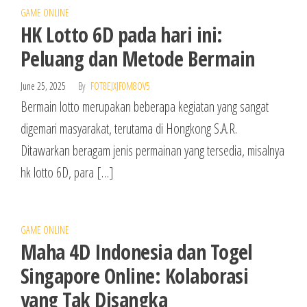
GAME ONLINE
HK Lotto 6D pada hari ini:
Peluang dan Metode Bermain
June 25, 2025
By
FOT8EJXJF0M8OV5
Bermain lotto merupakan beberapa kegiatan yang sangat
digemari masyarakat, terutama di Hongkong S.A.R.
Ditawarkan beragam jenis permainan yang tersedia, misalnya
hk lotto 6D, para […]
GAME ONLINE
Maha 4D Indonesia dan Togel
Singapore Online: Kolaborasi
yang Tak Disangka