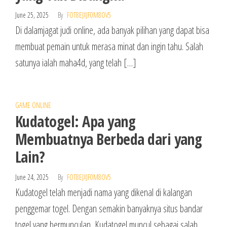
June 25, 2025
By
FOT8EJXJF0M8OV5
Di dalamjagat judi online, ada banyak pilihan yang dapat bisa
membuat pemain untuk merasa minat dan ingin tahu. Salah
satunya ialah maha4d, yang telah […]
GAME ONLINE
Kudatogel: Apa yang
Membuatnya Berbeda dari yang
Lain?
June 24, 2025
By
FOT8EJXJF0M8OV5
Kudatogel telah menjadi nama yang dikenal di kalangan
penggemar togel. Dengan semakin banyaknya situs bandar
togel yang bermunculan, Kudatogel muncul sebagai salah