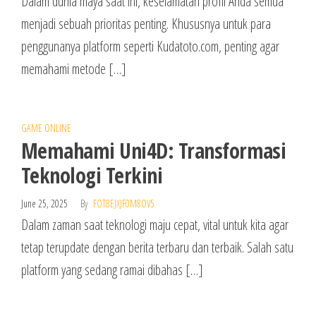
Dalam dunia maya saat ini, keselamatan profil Anda semua
menjadi sebuah prioritas penting. Khususnya untuk para
penggunanya platform seperti Kudatoto.com, penting agar
memahami metode […]
GAME ONLINE
Memahami Uni4D: Transformasi
Teknologi Terkini
June 25, 2025
By
FOT8EJXJF0M8OV5
Dalam zaman saat teknologi maju cepat, vital untuk kita agar
tetap terupdate dengan berita terbaru dan terbaik. Salah satu
platform yang sedang ramai dibahas […]