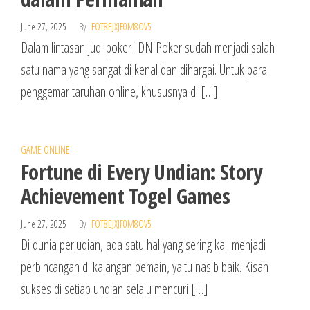
June 27, 2025
By
FOT8EJXJF0M8OV5
Dalam lintasan judi poker IDN Poker sudah menjadi salah
satu nama yang sangat di kenal dan dihargai. Untuk para
penggemar taruhan online, khususnya di […]
GAME ONLINE
Fortune di Every Undian: Story
Achievement Togel Games
June 27, 2025
By
FOT8EJXJF0M8OV5
Di dunia perjudian, ada satu hal yang sering kali menjadi
perbincangan di kalangan pemain, yaitu nasib baik. Kisah
sukses di setiap undian selalu mencuri […]