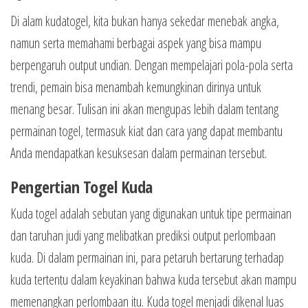
Di alam kudatogel, kita bukan hanya sekedar menebak angka,
namun serta memahami berbagai aspek yang bisa mampu
berpengaruh output undian. Dengan mempelajari pola-pola serta
trendi, pemain bisa menambah kemungkinan dirinya untuk
menang besar. Tulisan ini akan mengupas lebih dalam tentang
permainan togel, termasuk kiat dan cara yang dapat membantu
Anda mendapatkan kesuksesan dalam permainan tersebut.
Pengertian Togel Kuda
Kuda togel adalah sebutan yang digunakan untuk tipe permainan
dan taruhan judi yang melibatkan prediksi output perlombaan
kuda. Di dalam permainan ini, para petaruh bertarung terhadap
kuda tertentu dalam keyakinan bahwa kuda tersebut akan mampu
memenangkan perlombaan itu. Kuda togel menjadi dikenal luas