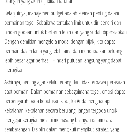
bilangan yang akan dijadikan taruhan.
Selanjutnya, manajemen budget adalah elemen penting dalam
permainan togel. Sebaiknya tentukan limit untuk diri sendiri dan
hindari godaan untuk bertaruh lebih dari yang sudah dipersiapkan.
Dengan demikian mengelola modal dengan bijak, kita dapat
bermain dalam lama yang lebih lama dan mendapatkan peluang
lebih besar agar berhasil. Hindari putusan langsung yang dapat
merugikan.
Akhirnya, penting agar selalu tenang dan tidak terbawa perasaan
saat bermain. Dalam permainan sebagaimana togel, emosi dapat
berpengaruh pada keputusan kita. Jika Anda menghadapi
kekalahan-kekalahan secara berulang, jangan tergoda untuk
mengejar kerugian melalui memasang bilangan dalam cara
sembarangan. Disiplin dalam mengikuti mengikuti strategi yang