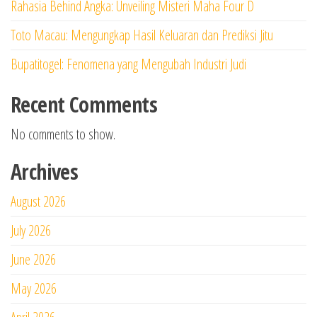
Rahasia Behind Angka: Unveiling Misteri Maha Four D
Toto Macau: Mengungkap Hasil Keluaran dan Prediksi Jitu
Bupatitogel: Fenomena yang Mengubah Industri Judi
Recent Comments
No comments to show.
Archives
August 2026
July 2026
June 2026
May 2026