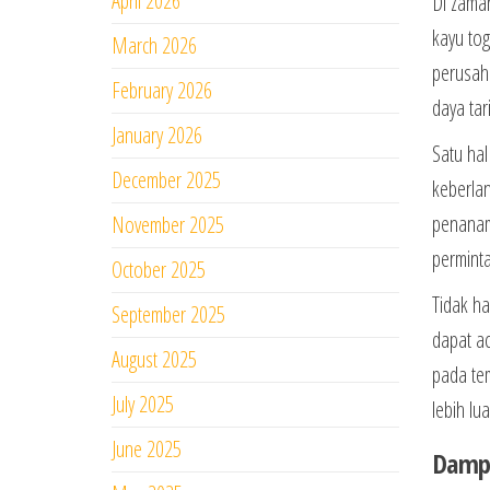
April 2026
Di zama
kayu tog
March 2026
perusaha
February 2026
daya tar
January 2026
Satu hal
December 2025
keberlan
penanam
November 2025
perminta
October 2025
Tidak ha
September 2025
dapat a
August 2025
pada tem
July 2025
lebih lu
June 2025
Dampa