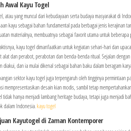
ah Awal Kayu Togel
l, atau yang muncul dari kebudayaan serta budaya masyarakat di Indo
an kayu sebagai bahan fundamental pada berbagai jenis kerajinan tan
atan materialnya, membuatnya sebagai favorit utama untuk beberapa pe
ktisnya, kayu togel dimanfaatkan untuk kegiatan sehari-hari dan upa
alat dan perabot, perabotan dan benda-benda ritual. Sejalan dengan 
an diakui, dan ia mulai dikenal sebagai bahan baku dalam beragam kary
ngan sektor kayu togel juga terpengaruh oleh tingginya permintaan pas
si mempresentasikan desain kian modis, sambil tetap mempertahankan oris
l tidak hanya menjadi lambang heritage budaya, tetapi juga menjadi 
k dalam Indonesia.
kayu togel
uan Kayutogel di Zaman Kontemporer