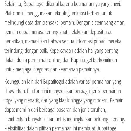
Selain itu, Bupatitogel dikenal karena keamanannya yang tinggi.
Platform ini menggunakan teknologi enkripsi terbaru untuk
melindungi data dan transaksi pemain. Dengan sistem yang aman,
pemain dapat merasa tenang saat melakukan deposit atau
penarikan, memastikan bahwa semua informasi pribadi mereka
terlindungi dengan baik. Kepercayaan adalah hal yang penting
dalam dunia permainan online, dan Bupatitogel berkomitmen
untuk menjaga integritas dan keamanan pemainnya.
Keunggulan lain dari Bupatitogel adalah variasi permainan yang
ditawarkan. Platform ini menyediakan berbagai jenis permainan
togel yang menarik, dari yang klasik hingga yang modern. Pemain
dapat memilih dari berbagai pasaran dan jenis taruhan,
memberikan banyak pilihan untuk meningkatkan peluang menang.
Fleksibilitas dalam pilihan permainan ini membuat Bupatitogel