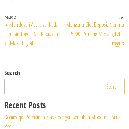
bijak.
Post
Previous
PREVIOUS
NEXT
Ne
Menelusuri Asal Usul Kuda
Mengenal Slot Deposit Nominal
navigation
Post
Po
Taruhan Togel: Dari Kebiasaan
5000: Peluang Menang Lebih
ke Masa Digital
Tinggi
Search
Search
Recent Posts
Dominoqq: Permainan Klasik dengan Sentuhan Modern di Situs
Pkv