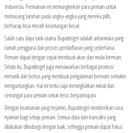
Indonesia. Permainan ini memungkinkan para pemain untuk
memasang taruhan pada angka-angka yang mereka pilih,
berharap bisa meraih keuntungan besar.
Salah satu daya tarik utama Bupatitogel adalah antarmuka yang
ramah pengguna dan proses pendaftaran yang sederhana.
Pemain dapat dengan cepat membuat akun dan mulai bermain.
Selain itu, Bupatitogel juga menawarkan berbagai promosi
menarik dan bonus yang membuat pengalaman bermain semakin
menguntungkan. Hal ini tentu saja meningkatkan minat dan
semangat para pemain untuk terus berpartisipasi.
Dengan keamanan yang terjamin, Bupatitogel memberikan rasa
nyaman bagi setiap pemain. Semua data dan transaksi yang
dilakukan dilindungi dengan baik, sehingga pemain dapat fokus