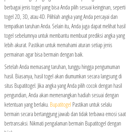
berbagai jenis togel yang bisa Anda pilih sesuai keinginan, seperti
togel 2D, 3D, atau 4D. Pilihlah angka yang Anda percayai dan
tempatkan taruhan Anda. Selain itu, Anda juga dapat melihat hasil
togel sebelumnya untuk membantu membuat prediksi angka yang
lebih akurat. Pastikan untuk memahami aturan setiap jenis
permainan agar bisa bermain dengan baik.
Setelah Anda memasang taruhan, tunggu hingga pengumuman
hasil. Biasanya, hasil togel akan diumumkan secara langsung di
situs Bupatitogel. Jika angka yang Anda pilih cocok dengan hasil
pengundian, Anda akan memenangkan hadiah sesuai dengan
ketentuan yang berlaku.
Bupatitogel
Pastikan untuk selalu
bermain secara bertanggung jawab dan tidak terbawa emosi saat
bertransaksi. Nikmati pengalaman bermain Bupatitogel dengan