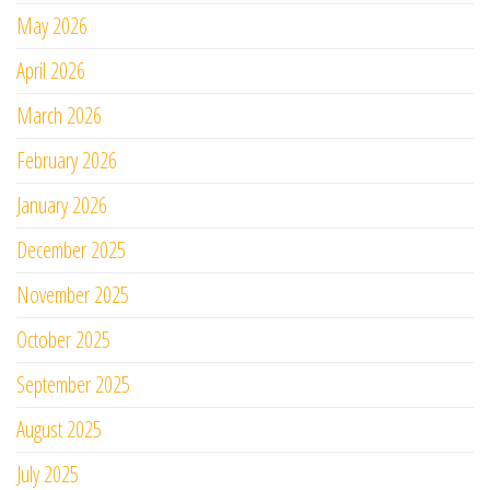
May 2026
April 2026
March 2026
February 2026
January 2026
December 2025
November 2025
October 2025
September 2025
August 2025
July 2025