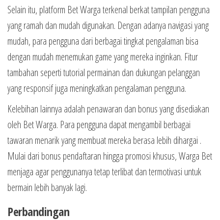
Selain itu, platform Bet Warga terkenal berkat tampilan pengguna
yang ramah dan mudah digunakan. Dengan adanya navigasi yang
mudah, para pengguna dari berbagai tingkat pengalaman bisa
dengan mudah menemukan game yang mereka inginkan. Fitur
tambahan seperti tutorial permainan dan dukungan pelanggan
yang responsif juga meningkatkan pengalaman pengguna.
Kelebihan lainnya adalah penawaran dan bonus yang disediakan
oleh Bet Warga. Para pengguna dapat mengambil berbagai
tawaran menarik yang membuat mereka berasa lebih dihargai .
Mulai dari bonus pendaftaran hingga promosi khusus, Warga Bet
menjaga agar penggunanya tetap terlibat dan termotivasi untuk
bermain lebih banyak lagi.
Perbandingan