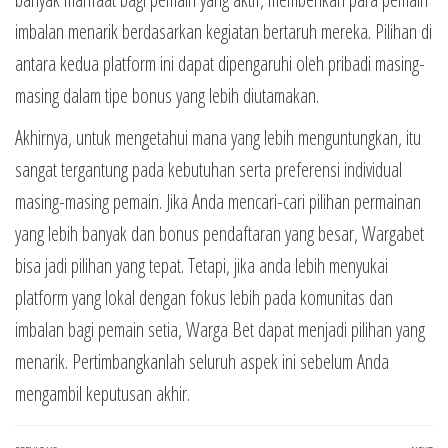
imbalan menarik berdasarkan kegiatan bertaruh mereka. Pilihan di
antara kedua platform ini dapat dipengaruhi oleh pribadi masing-
masing dalam tipe bonus yang lebih diutamakan.
Akhirnya, untuk mengetahui mana yang lebih menguntungkan, itu
sangat tergantung pada kebutuhan serta preferensi individual
masing-masing pemain. Jika Anda mencari-cari pilihan permainan
yang lebih banyak dan bonus pendaftaran yang besar, Wargabet
bisa jadi pilihan yang tepat. Tetapi, jika anda lebih menyukai
platform yang lokal dengan fokus lebih pada komunitas dan
imbalan bagi pemain setia, Warga Bet dapat menjadi pilihan yang
menarik. Pertimbangkanlah seluruh aspek ini sebelum Anda
mengambil keputusan akhir.