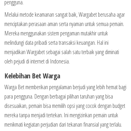
pengguna.
Melalui metode keamanan sangat baik, Wargabet berusaha agar
menciptakan perasaan aman serta nyaman untuk semua pemain.
Mereka menggunakan sistem pengaman mutakhir untuk
melindungi data pribadi serta transaksi keuangan. Hal ini
menjadikan Wargabet sebagai salah satu terbaik yang diminati
oleh pejudi di internet di Indonesia.
Kelebihan Bet Warga
Warga Bet memberikan pengalaman berjudi yang lebih hemat bagi
para pengguna. Dengan berbagai pilihan taruhan yang bisa
disesuaikan, pemain bisa memilih opsi yang cocok dengan budget
mereka tanpa menjadi tertekan. Ini mengizinkan pemain untuk
menikmati kegiatan perjudian dari tekanan finansial yang terlalu.