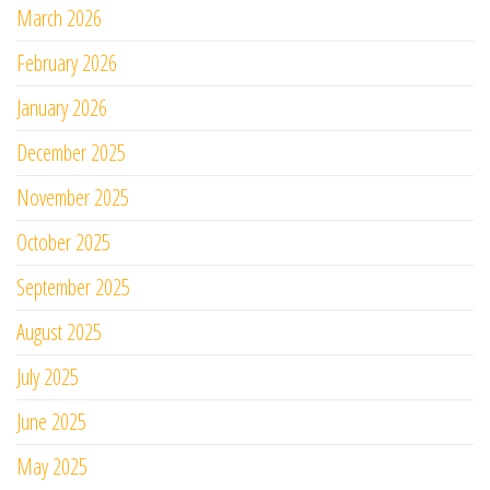
March 2026
February 2026
January 2026
December 2025
November 2025
October 2025
September 2025
August 2025
July 2025
June 2025
May 2025