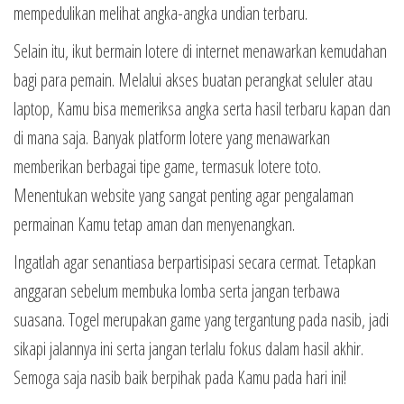
mempedulikan melihat angka-angka undian terbaru.
Selain itu, ikut bermain lotere di internet menawarkan kemudahan
bagi para pemain. Melalui akses buatan perangkat seluler atau
laptop, Kamu bisa memeriksa angka serta hasil terbaru kapan dan
di mana saja. Banyak platform lotere yang menawarkan
memberikan berbagai tipe game, termasuk lotere toto.
Menentukan website yang sangat penting agar pengalaman
permainan Kamu tetap aman dan menyenangkan.
Ingatlah agar senantiasa berpartisipasi secara cermat. Tetapkan
anggaran sebelum membuka lomba serta jangan terbawa
suasana. Togel merupakan game yang tergantung pada nasib, jadi
sikapi jalannya ini serta jangan terlalu fokus dalam hasil akhir.
Semoga saja nasib baik berpihak pada Kamu pada hari ini!