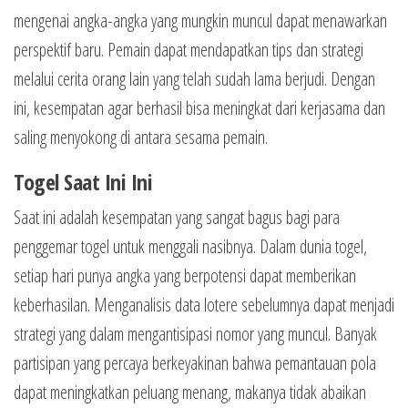
mengenai angka-angka yang mungkin muncul dapat menawarkan
perspektif baru. Pemain dapat mendapatkan tips dan strategi
melalui cerita orang lain yang telah sudah lama berjudi. Dengan
ini, kesempatan agar berhasil bisa meningkat dari kerjasama dan
saling menyokong di antara sesama pemain.
Togel Saat Ini Ini
Saat ini adalah kesempatan yang sangat bagus bagi para
penggemar togel untuk menggali nasibnya. Dalam dunia togel,
setiap hari punya angka yang berpotensi dapat memberikan
keberhasilan. Menganalisis data lotere sebelumnya dapat menjadi
strategi yang dalam mengantisipasi nomor yang muncul. Banyak
partisipan yang percaya berkeyakinan bahwa pemantauan pola
dapat meningkatkan peluang menang, makanya tidak abaikan