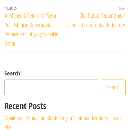
Post
Previous
PREVIOUS
NEXT
Ne
Mengerti Return to Player:
Slot Pulsa: Perbandingan
navigation
Post
Po
Rute Menuju Keberhasilan
Deposit Pulsa Tri dan Indosat
Permainan Slot yang Semakin
Besar
Search
Search
Recent Posts
Dominoqq: Permainan Klasik dengan Sentuhan Modern di Situs
Pkv