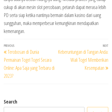
cukup di akun mesin slot percobaan, petaruh dapat merasa lebih
PD serta siap ketika nantinya bermain dalam kasino dari uang
sungguhan, maka memperbesar kemungkinan mendapatkan
kemenangan.
Post
Previous
PREVIOUS
NEXT
Ne
Terobosan di Dunia
Keberuntungan di Tangan Anda:
navigation
Post
Po
Permainan Togel Togel Secara
Wali Togel Memberikan
Online: Apa Saja yang Terbaru di
Kesempatan
2023?
Search