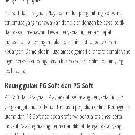
dengan uang nyata.
PG Soft dan PragmaticPlay adalah dua pengembang software
terkemuka yang menawarkan demo slot dengan berbagai topik
dan desain menawan. Lewat penyedia ini, pemain dapat
merasakan kesenangan dalam bermain slot tanpa tekanan
keuangan. Demo slot ini juga amat digemari di antara pemain yang
ingin merasakan pengalaman kasino secara online dalam yang
lebih santai.
Keunggulan PG Soft dan PG Soft
PG Soft dan Pragmatic Play adalah sepasang penyedia judi slot
yang sangat amat terkenal di industri perjudian online. Keunggulan
utama dari PG Soft ada pada grafisnya berkualitas tinggi serta
inovatif. Masing-masing permainan dibuat dengan detail yang