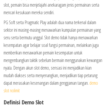
slot, pemain bisa menjelajahi anekaragam jenis permainan serta
mencari kesukaan mereka sendiri.
PG Soft serta Pragmatic Play adalah dua nama terkenal dalam
sektor ini masing-masing menawarkan kumpulan permainan yang
seru serta bermutu unggul. Slot demo tidak hanya menawarkan
kesempatan agar belajar soal fungsi permainan, melainkan juga
memberikan menawarkan pemain kesempatan untuk
mengembangkan taktik sebelum bermain menggunakan kewangan
nyata. Dengan akun slot demo, sensasi ini menjadikan kian
mudah diakses serta menyenangkan, menjadikan tiap petarung
dapat merasakan kesenangan dalam genggaman tangan.
demo
slot nolimit
Definisi Demo Slot