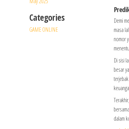
May 2025
Predi
Categories
Demi mem
GAME ONLINE
masa lal
nomor ya
menentu
Di sisi 
besar ya
terjebak
keuanga
Terakhi
bersama
dalam ko