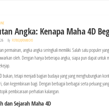
INE
utan Angka: Kenapa Maha 4D Beg
026
By
FOT8EJXJF0M8OV5
n permainan, angka angka seringkali memiliki. Salah satu populer ya
tawarkan oleh. Dengan hanya beberapa angka, siapa pun dapat untuk 
ekejap.
 bukan, tetapi menjadi bagian budaya yang yang menghubungkan kont
ri, dan kegembiraan bagi. Dengan berbagai berbagai serta peluang ya
topik pembicaraan perhatian kalangan.
ah dan Sejarah Maha 4D