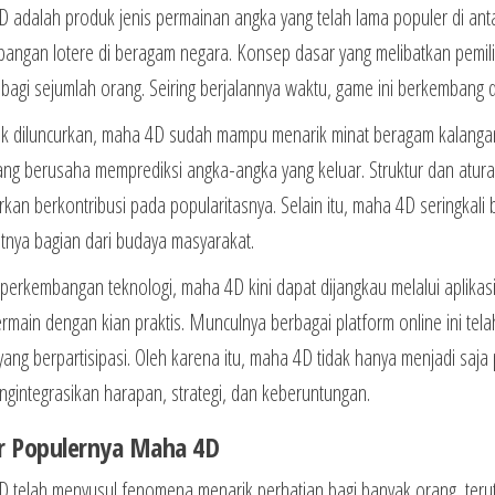
adalah produk jenis permainan angka yang telah lama populer di anta
angan lotere di beragam negara. Konsep dasar yang melibatkan pemil
bagi sejumlah orang. Seiring berjalannya waktu, game ini berkembang d
k diluncurkan, maha 4D sudah mampu menarik minat beragam kalangan,
yang berusaha memprediksi angka-angka yang keluar. Struktur dan atu
kan berkontribusi pada popularitasnya. Selain itu, maha 4D seringkali
nya bagian dari budaya masyarakat.
perkembangan teknologi, maha 4D kini dapat dijangkau melalui aplika
rmain dengan kian praktis. Munculnya berbagai platform online ini te
ang berpartisipasi. Oleh karena itu, maha 4D tidak hanya menjadi sa
gintegrasikan harapan, strategi, dan keberuntungan.
r Populernya Maha 4D
 telah menyusul fenomena menarik perhatian bagi banyak orang, terut