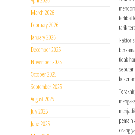
April 2026
mendoro
March 2026
terlibat
February 2026
tarik te
January 2026
Faktor s
December 2025
bersama
tidak h
November 2025
seputar 
October 2025
kesenan
September 2025
Terakhi
August 2025
mengakse
menjadi
July 2025
pemain a
June 2025
orang y