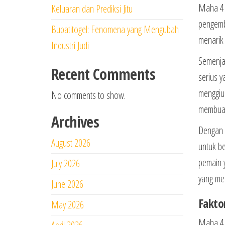
Maha 4D 
Keluaran dan Prediksi Jitu
pengemb
Bupatitogel: Fenomena yang Mengubah
menarik 
Industri Judi
Semenja
Recent Comments
serius 
menggiur
No comments to show.
membuat
Archives
Dengan 
August 2026
untuk be
pemain y
July 2026
yang men
June 2026
Fakto
May 2026
Maha 4D