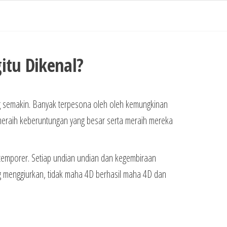
itu Dikenal?
ng semakin. Banyak terpesona oleh oleh kemungkinan
meraih keberuntungan yang besar serta meraih mereka
emporer. Setiap undian undian dan kegembiraan
ng menggiurkan, tidak maha 4D berhasil maha 4D dan