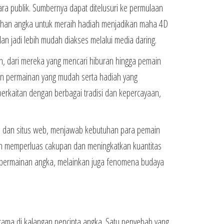
ra publik. Sumbernya dapat ditelusuri ke permulaan
ihan angka untuk meraih hadiah menjadikan maha 4D
an jadi lebih mudah diakses melalui media daring.
 dari mereka yang mencari hiburan hingga pemain
ran permainan yang mudah serta hadiah yang
 berkaitan dengan berbagai tradisi dan kepercayaan,
si dan situs web, menjawab kebutuhan para pemain
lah memperluas cakupan dan meningkatkan kuantitas
ja permainan angka, melainkan juga fenomena budaya
ama di kalangan pencinta angka. Satu penyebab yang