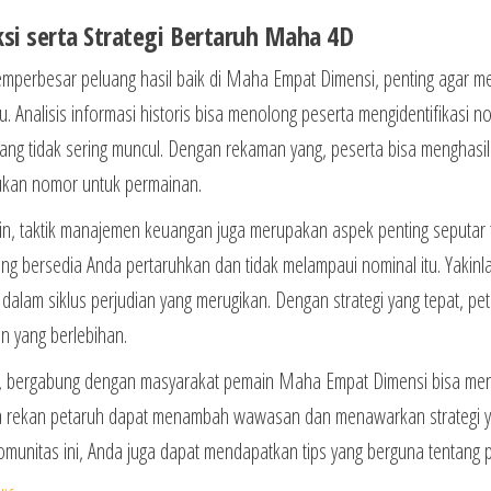
ksi serta Strategi Bertaruh Maha 4D
perbesar peluang hasil baik di Maha Empat Dimensi, penting agar meng
u. Analisis informasi historis bisa menolong peserta mengidentifikasi
ng tidak sering muncul. Dengan rekaman yang, peserta bisa menghasilka
kan nomor untuk permainan.
lain, taktik manajemen keuangan juga merupakan aspek penting seputa
ng bersedia Anda pertaruhkan dan tidak melampaui nominal itu. Yakinl
 dalam siklus perjudian yang merugikan. Dengan strategi yang tepat, 
n yang berlebihan.
r, bergabung dengan masyarakat pemain Maha Empat Dimensi bisa menja
 rekan petaruh dapat menambah wawasan dan menawarkan strategi ya
munitas ini, Anda juga dapat mendapatkan tips yang berguna tentang p