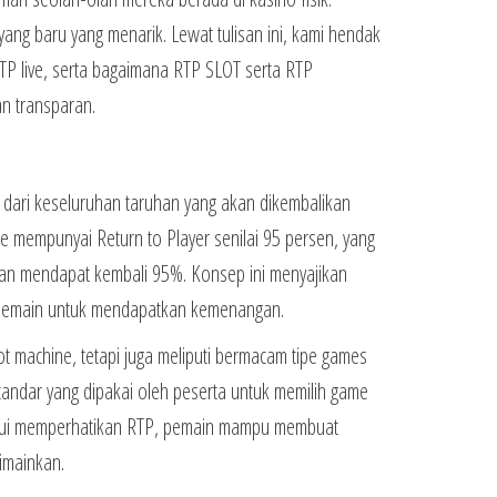
g yang baru yang menarik. Lewat tulisan ini, kami hendak
 live, serta bagaimana RTP SLOT serta RTP
an transparan.
ai dari keseluruhan taruhan yang akan dikembalikan
 mempunyai Return to Player senilai 95 persen, yang
pkan mendapat kembali 95%. Konsep ini menyajikan
i pemain untuk mendapatkan kemenangan.
ot machine, tetapi juga meliputi bermacam tipe games
standar yang dipakai oleh peserta untuk memilih game
lui memperhatikan RTP, pemain mampu membuat
imainkan.