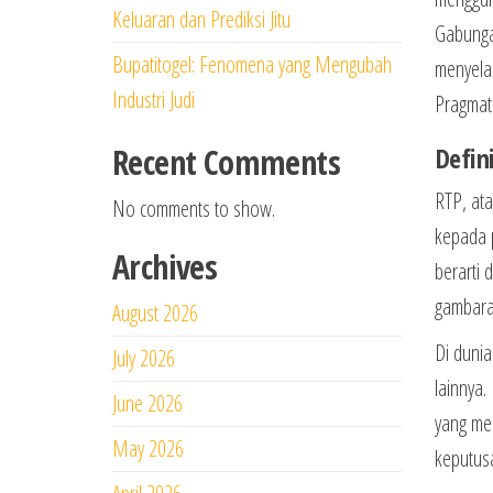
Keluaran dan Prediksi Jitu
Gabungan
Bupatitogel: Fenomena yang Mengubah
menyela
Industri Judi
Pragmati
Recent Comments
Defin
RTP, ata
No comments to show.
kepada p
Archives
berarti 
gambara
August 2026
Di dunia
July 2026
lainnya.
June 2026
yang me
May 2026
keputus