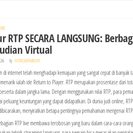
INE
ur RTP SECARA LANGSUNG: Berbag
judian Virtual
026
By
FOT8EJXJF0M8OV5
n di internet telah menghadapi kemajuan yang sangat cepat di banyak t
menarik ialah ide Return to Player. RTP merupakan prosentase dari tot
peserta dalam jangka lama. Dengan menggunakan nilai RTP, para pemai
i peluang keuntungan yang dapat didapatkan. Di dunia judi online, R
dibicarakan, menyiratkan betapa pentingnya pemahaman mengenai RTP 
sebagian RTP live membawa terobosan yang baru dalam cara-cara orang 
akan teknik streaming langsung, para pemain bisa merasakan pengalam