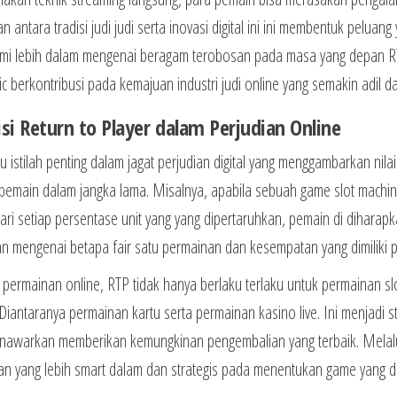
 antara tradisi judi judi serta inovasi digital ini ini membentuk peluan
mi lebih dalam mengenai beragam terobosan pada masa yang depan RTP
c berkontribusi pada kemajuan industri judi online yang semakin adil d
isi Return to Player dalam Perjudian Online
u istilah penting dalam jagat perjudian digital yang menggambarkan nil
emain dalam jangka lama. Misalnya, apabila sebuah game slot machine
dari setiap persentase unit yang yang dipertaruhkan, pemain di dihara
n mengenai betapa fair satu permainan dan kesempatan yang dimilik
 permainan online, RTP tidak hanya berlaku terlaku untuk permainan sl
 Diantaranya permainan kartu serta permainan kasino live. Ini menjadi 
nawarkan memberikan kemungkinan pengembalian yang terbaik. Mela
an yang lebih smart dalam dan strategis pada menentukan game yang d