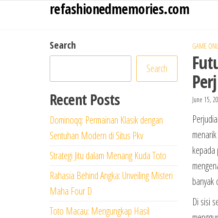
refashionedmemories.com
Skip
to
the
Search
GAME ONL
content
Fut
Search
Per
Recent Posts
June 15, 2
Perjudia
Dominoqq: Permainan Klasik dengan
menarik 
Sentuhan Modern di Situs Pkv
kepada 
Strategi Jitu dalam Menang Kuda Toto
mengena
Rahasia Behind Angka: Unveiling Misteri
banyak 
Maha Four D
Di sisi 
Toto Macau: Mengungkap Hasil
menggun