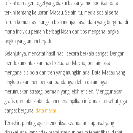
ofisial dan agen togel yang diakui biasanya memberikan data
terkini tentang keluaran Macau. Selain itu, media sosial serta
forum komunitas mungkin bisa menjadi asal data yang berguna, di
mana individu pemain berbagi kisah dan tips mengenai angka-
angka yang umum terjadi.
Selanjutnya, mencatat hasil-hasil secara berkala sangat. Dengan
mendokumentasikan hasil keluaran Macau, pemain bisa
menganalisis pola dan tren yang mungkin ada. Data Macau yang
lengkap akan memberikan pandangan lebih dalam agar
merumuskan strategi bermain yang lebih efisien. Menggunakan
grafik dan tabel-tabel dalam menampilkan informasi tersebut juga
sangat berguna.
data macau
Terakhir, penting agar memeriksa keandalan tiap asal yang
dipakai. Asal yang tidak resmi ataupun belum terverifikasi dapat