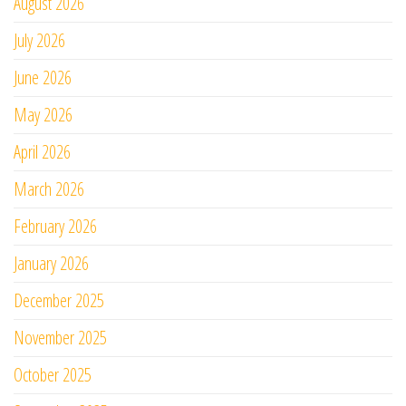
August 2026
July 2026
June 2026
May 2026
April 2026
March 2026
February 2026
January 2026
December 2025
November 2025
October 2025