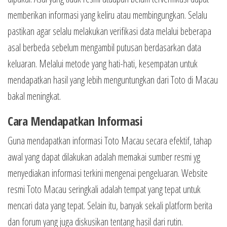
memberikan informasi yang keliru atau membingungkan. Selalu
pastikan agar selalu melakukan verifikasi data melalui beberapa
asal berbeda sebelum mengambil putusan berdasarkan data
keluaran. Melalui metode yang hati-hati, kesempatan untuk
mendapatkan hasil yang lebih menguntungkan dari Toto di Macau
bakal meningkat.
Cara Mendapatkan Informasi
Guna mendapatkan informasi Toto Macau secara efektif, tahap
awal yang dapat dilakukan adalah memakai sumber resmi yg
menyediakan informasi terkini mengenai pengeluaran. Website
resmi Toto Macau seringkali adalah tempat yang tepat untuk
mencari data yang tepat. Selain itu, banyak sekali platform berita
dan forum yang juga diskusikan tentang hasil dari rutin.