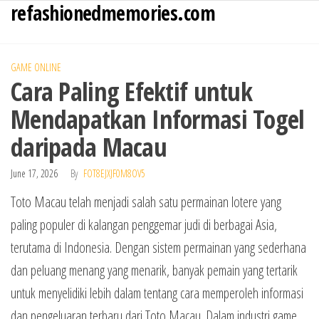
refashionedmemories.com
Skip
to
the
GAME ONLINE
content
Cara Paling Efektif untuk
Mendapatkan Informasi Togel
daripada Macau
June 17, 2026
By
FOT8EJXJF0M8OV5
Toto Macau telah menjadi salah satu permainan lotere yang
paling populer di kalangan penggemar judi di berbagai Asia,
terutama di Indonesia. Dengan sistem permainan yang sederhana
dan peluang menang yang menarik, banyak pemain yang tertarik
untuk menyelidiki lebih dalam tentang cara memperoleh informasi
dan pengeluaran terbaru dari Toto Macau. Dalam industri game,