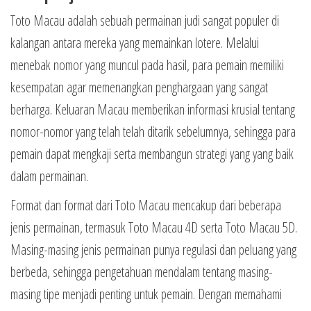
Toto Macau adalah sebuah permainan judi sangat populer di
kalangan antara mereka yang memainkan lotere. Melalui
menebak nomor yang muncul pada hasil, para pemain memiliki
kesempatan agar memenangkan penghargaan yang sangat
berharga. Keluaran Macau memberikan informasi krusial tentang
nomor-nomor yang telah telah ditarik sebelumnya, sehingga para
pemain dapat mengkaji serta membangun strategi yang yang baik
dalam permainan.
Format dan format dari Toto Macau mencakup dari beberapa
jenis permainan, termasuk Toto Macau 4D serta Toto Macau 5D.
Masing-masing jenis permainan punya regulasi dan peluang yang
berbeda, sehingga pengetahuan mendalam tentang masing-
masing tipe menjadi penting untuk pemain. Dengan memahami