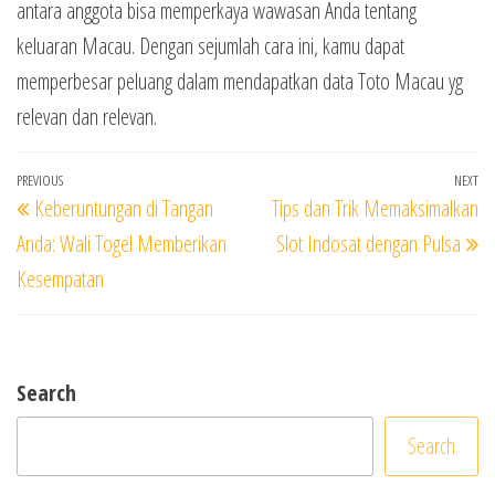
antara anggota bisa memperkaya wawasan Anda tentang
keluaran Macau. Dengan sejumlah cara ini, kamu dapat
memperbesar peluang dalam mendapatkan data Toto Macau yg
relevan dan relevan.
Post
Previous
PREVIOUS
NEXT
Ne
Keberuntungan di Tangan
Tips dan Trik Memaksimalkan
navigation
Post
Po
Anda: Wali Togel Memberikan
Slot Indosat dengan Pulsa
Kesempatan
Search
Search